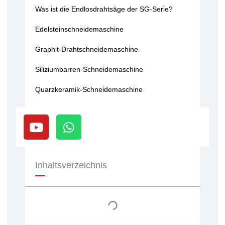
Was ist die Endlosdrahtsäge der SG-Serie?
Edelsteinschneidemaschine
Graphit-Drahtschneidemaschine
Siliziumbarren-Schneidemaschine
Quarzkeramik-Schneidemaschine
Y
W
o
h
u
a
t
t
u
s
Inhaltsverzeichnis
b
a
e
p
p