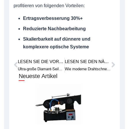
profitieren von folgenden Vorteilen:
Ertragsverbesserung 30%+
Reduzierte Nachbearbeitung
Skalierbarkeit auf dünnere und
komplexere optische Systeme
LESEN SIE DIE VORHERIGE FALLSTUDIE
LESEN SIE DEN NÄCHSTEN TECHNISCHEN ARTIKEL
Prev
Weit
Ultra-große Diamant-Seilsäge: Gebaut für extragroße Projekte
Wie moderne Drahtschneidtechnologie funktioniert
Neueste Artikel