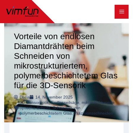
Zum
Inhalt
springen
Vorteile von endlosen
Diamantdrähten beim
Schneiden von
mikrostrukturiertem,
polymerbeschichtetem Glas
für die 3D-Sensorik
Daria
14. November 2025
3D-Sensoroptik
,
Endlosseilsäge
,
mikrostrukturierte
optische Schicht
,
Schneiden von
polymerbeschichtetem Glas
,
Präzisionsschneiden