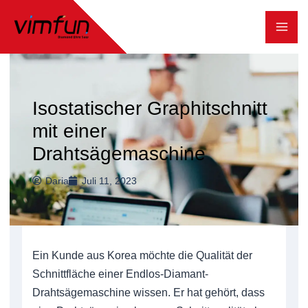
Zum
Inhalt
springen
Isostatischer Graphitschnitt
mit einer
Drahtsägemaschine
Daria
Juli 11, 2023
Ein Kunde aus Korea möchte die Qualität der
Schnittfläche einer Endlos-Diamant-
Drahtsägemaschine wissen. Er hat gehört, dass