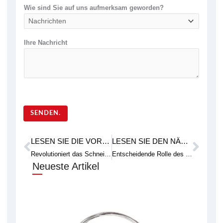
Wie sind Sie auf uns aufmerksam geworden?
Ihre Nachricht
SENDEN.
LESEN SIE DIE VORHERIGE FALLSTUDIE
LESEN SIE DEN NÄCHSTEN TECHNISCHEN ARTIKEL
Prev
Weit
Revolutioniert das Schneiden unregelmäßiger Formen: Die Endless-Diamantdrahtschneidemaschine
Entscheidende Rolle des Zuschneidens von Siliziumbarren in der Halbleiterfertigung
Neueste Artikel