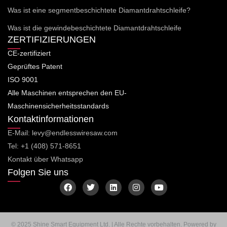
Was ist eine segmentbeschichtete Diamantdrahtschleife?
Was ist die gewindebeschichtete Diamantdrahtschleife
ZERTIFIZIERUNGEN
CE-zertifiziert
Geprüftes Patent
ISO 9001
Alle Maschinen entsprechen den EU-
Maschinensicherheitsstandards
Kontaktinformationen
E-Mail: levy@endlesswiresaw.com
Tel: +1 (408) 571-8651
Kontakt über Whatsapp
Folgen Sie uns
F
T
L
I
Y
a
w
i
n
o
c
i
n
s
u
e
t
k
t
t
b
t
e
a
u
o
e
d
g
b
© 2025 Shine Smart Equipment Ltd. | Alle Rechte vorbehalten. Powered by