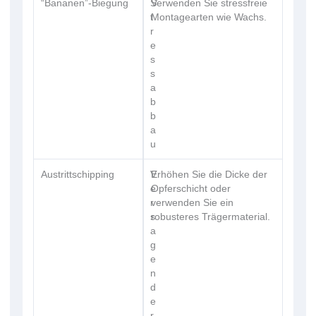
“Bananen”-Biegung
S
Verwenden Sie stressfreie
t
Montagearten wie Wachs.
r
e
s
s
a
b
b
a
u
Austrittschipping
V
Erhöhen Sie die Dicke der
e
Opferschicht oder
r
verwenden Sie ein
s
robusteres Trägermaterial.
a
g
e
n
d
e
r