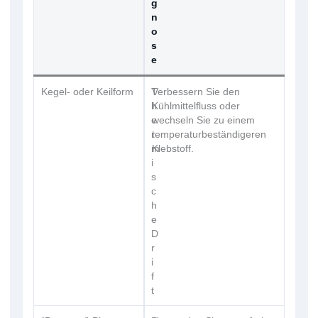
g
n
o
s
e
Kegel- oder Keilform
T
Verbessern Sie den
h
Kühlmittelfluss oder
e
wechseln Sie zu einem
r
temperaturbeständigeren
m
Klebstoff.
i
s
c
h
e
D
r
i
f
t