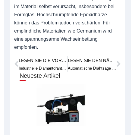
im Material selbst verursacht, insbesondere bei
Formglas. Hochschrumpfende Epoxidharze
können das Problem jedoch verschärfen. Für
empfindliche Materialien wie Germanium wird
eine spannungsarme Wachseinbettung
empfohlen.
LESEN SIE DIE VORHERIGE FALLSTUDIE
LESEN SIE DEN NÄCHSTEN TECHNISCHEN ARTIKEL
Prev
Weit
Industrielle Diamantdrahtschlinge zum Materialschneiden
Automatische Drahtsäge für kontinuierliches Schneiden
Neueste Artikel