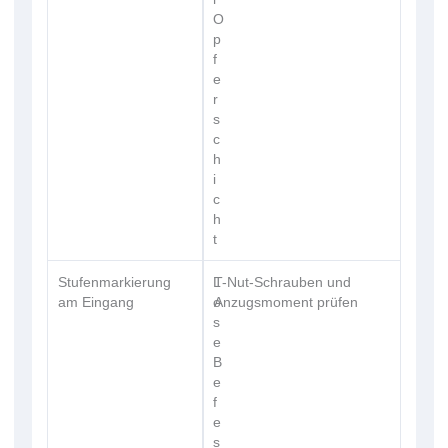
O
p
f
e
r
s
c
h
i
c
h
t
Stufenmarkierung
L
T-Nut-Schrauben und
am Eingang
o
Anzugsmoment prüfen
s
e
B
e
f
e
s