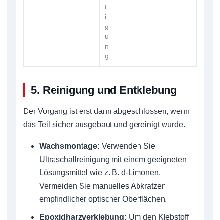
t
i
g
u
n
g
5. Reinigung und Entklebung
Der Vorgang ist erst dann abgeschlossen, wenn
das Teil sicher ausgebaut und gereinigt wurde.
Wachsmontage:
Verwenden Sie
Ultraschallreinigung mit einem geeigneten
Lösungsmittel wie z. B. d-Limonen.
Vermeiden Sie manuelles Abkratzen
empfindlicher optischer Oberflächen.
Epoxidharzverklebung:
Um den Klebstoff