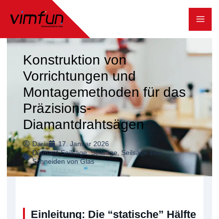
Zum
Inhalt
springen
Konstruktion von
Vorrichtungen und
Montagemethoden für das
Präzisions-
Diamantdrahtsägen
Daria
17. Januar 2026
Diamant-Seilsäge
,
Seilsäge
,
Seilsäge zum
Schneiden von Glas
Einleitung: Die “statische” Hälfte