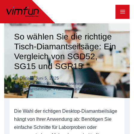
Zum
Inhalt
springen
So wählen Sie die richtige
Tisch-Diamantseilsäge: Ein
Vergleich von SGD52,
SG15 und SGR15
Daria
Juni 5, 2025
CNC-Desktop-Schneidemaschine
,
Desktop-
Diamantseilsäge
,
Präzisionsseilsäge Vergleich
Die Wahl der richtigen Desktop-Diamantseilsäge
hängt von Ihrer Anwendung ab: Benötigen Sie
einfache Schnitte für Laborproben oder