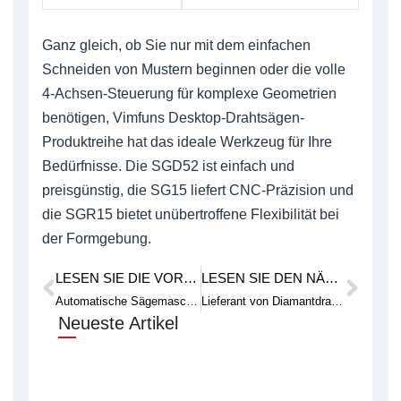
Ganz gleich, ob Sie nur mit dem einfachen
Schneiden von Mustern beginnen oder die volle
4-Achsen-Steuerung für komplexe Geometrien
benötigen, Vimfuns Desktop-Drahtsägen-
Produktreihe hat das ideale Werkzeug für Ihre
Bedürfnisse. Die SGD52 ist einfach und
preisgünstig, die SG15 liefert CNC-Präzision und
die SGR15 bietet unübertroffene Flexibilität bei
der Formgebung.
LESEN SIE DIE VORHERIGE FALLSTUDIE
LESEN SIE DEN NÄCHSTEN TECHNISCHEN ARTIKEL
Prev
Weit
Automatische Sägemaschinen verbessern die Effizienz in der Fertigung
Lieferant von Diamantdraht für Großbestellungen mit Preisnachlässen
Neueste Artikel