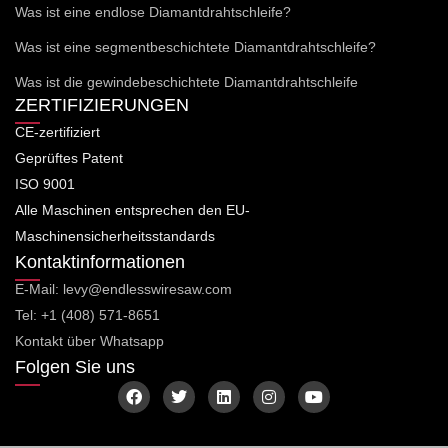
Was ist eine endlose Diamantdrahtschleife?
Was ist eine segmentbeschichtete Diamantdrahtschleife?
Was ist die gewindebeschichtete Diamantdrahtschleife
ZERTIFIZIERUNGEN
CE-zertifiziert
Geprüftes Patent
ISO 9001
Alle Maschinen entsprechen den EU-
Maschinensicherheitsstandards
Kontaktinformationen
E-Mail: levy@endlesswiresaw.com
Tel: +1 (408) 571-8651
Kontakt über Whatsapp
Folgen Sie uns
F
T
L
I
Y
a
w
i
n
o
c
i
n
s
u
e
t
k
t
t