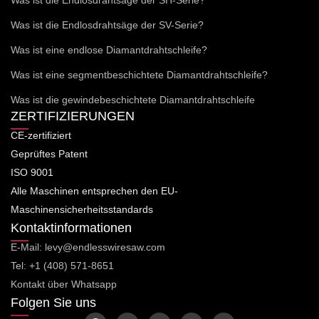
Was ist die Endlosdrahtsäge der SH-Serie?
Was ist die Endlosdrahtsäge der SV-Serie?
Was ist eine endlose Diamantdrahtschleife?
Was ist eine segmentbeschichtete Diamantdrahtschleife?
Was ist die gewindebeschichtete Diamantdrahtschleife
ZERTIFIZIERUNGEN
CE-zertifiziert
Geprüftes Patent
ISO 9001
Alle Maschinen entsprechen den EU-
Maschinensicherheitsstandards
Kontaktinformationen
E-Mail: levy@endlesswiresaw.com
Tel: +1 (408) 571-8651
Kontakt über Whatsapp
Folgen Sie uns
F
T
L
I
Y