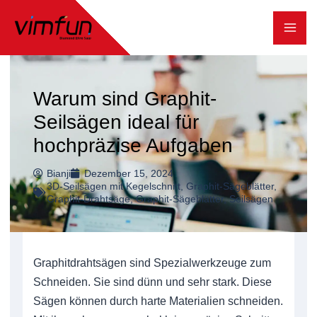
Zum
Inhalt
springen
Warum sind Graphit-
Seilsägen ideal für
hochpräzise Aufgaben
Bianji
Dezember 15, 2024
3D-Seilsägen mit Kegelschnitt
,
Graphit-Sägeblätter
,
Graphit-Drahtsäge
,
Graphit-Sägeblätter
,
Seilsägen
Graphitdrahtsägen sind Spezialwerkzeuge zum
Schneiden. Sie sind dünn und sehr stark. Diese
Sägen können durch harte Materialien schneiden.