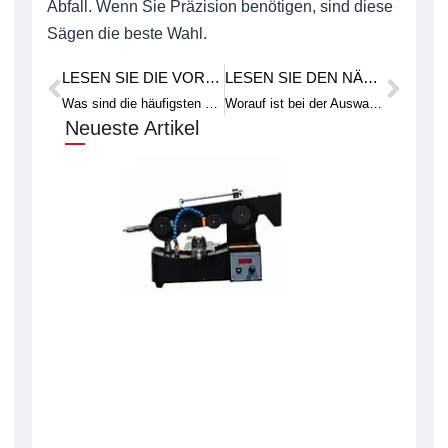
Abfall. Wenn Sie Präzision benötigen, sind diese
Sägen die beste Wahl.
LESEN SIE DIE VORHERIGE FALLSTUDIE
LESEN SIE DEN NÄCHSTEN TECHNISCHEN ARTIKEL
Prev
Weit
Was sind die häufigsten Probleme bei einer Diamantdrahtschneidemaschine?
Worauf ist bei der Auswahl einer 2D-Profilsäge zu achten?
Neueste Artikel