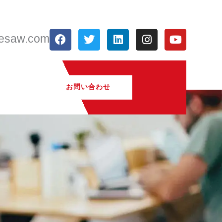
フ
ツ
リ
イ
Y
resaw.com
ェ
イ
ン
ン
o
イ
ッ
ク
ス
u
ス
タ
ト
タ
t
ブ
ー
イ
グ
u
ッ
ン
ラ
b
お問い合わせ
ク
ム
e