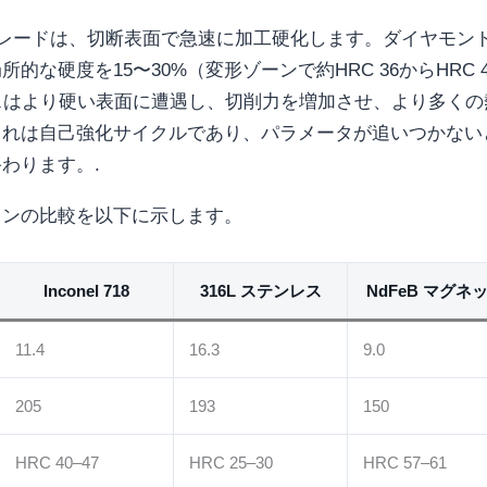
α-βグレードは、切断表面で急速に加工硬化します。ダイヤモン
な硬度を15〜30%（変形ゾーンで約HRC 36からHRC 4
スはより硬い表面に遭遇し、切削力を増加させ、より多くの
これは自己強化サイクルであり、パラメータが追いつかない
わります。.
タンの比較を以下に示します。
Inconel 718
316L ステンレス
NdFeB マグネ
11.4
16.3
9.0
205
193
150
HRC 40–47
HRC 25–30
HRC 57–61