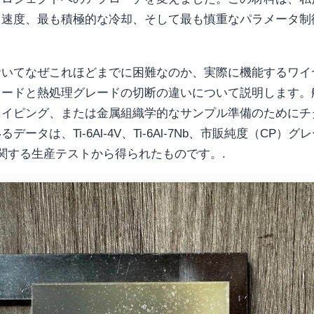
り速度、最も積極的な冷却、そして最も慎重なパラメータ制
おいてなぜこれほどまでに困難なのか、実際に機能するワイ
レードと熱処理グレードの切断の違いについて説明します。
タイピング、または金属組織学的なサンプル準備のためにチ
は、Ti-6Al-4V、Ti-6Al-7Nb、市販純度（CP）グ
関する生産テストから得られたものです。.