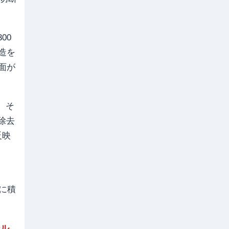
00
造を
面が
、そ
除去
反映
ぐに積
ール