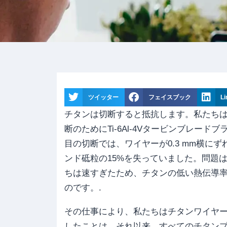
ツイッター
フェイスブック
Li
チタンは切断すると抵抗します。私たち
断のためにTi-6Al-4Vタービンブレー
目の切断では、ワイヤーが0.3 mm横に
ンド砥粒の15%を失っていました。問題
ちは速すぎたため、チタンの低い熱伝導
のです。.
その仕事により、私たちはチタンワイヤ
したことは、それ以来、すべてのチタン