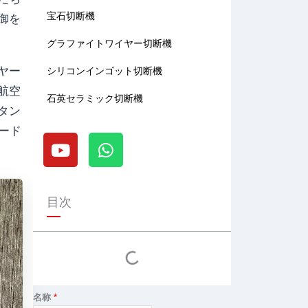
宝石切断機
御を
グラファイトワイヤー切断機
ヤー
シリコンインゴット切断機
航空
石英セラミック切断機
タン
Y
W
レード
o
h
u
a
t
t
u
s
目次
b
a
e
p
p
名称
*