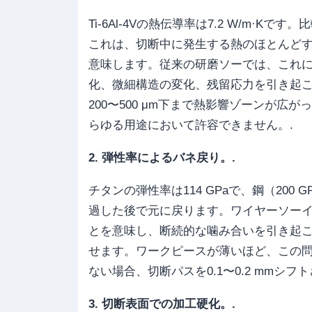
Ti-6Al-4Vの熱伝導率は7.2 W/m·Kで
これは、切断中に発生する熱のほとんど
意味します。従来の研磨ソーでは、これによ
化、微細構造の変化、残留応力を引き起こ
200〜500 μm下まで熱影響ゾーンが
らゆる用途において許容できません。.
2. 弾性率によるバネ戻り。.
チタンの弾性率は114 GPaで、鋼（20
過した後で元に戻ります。ワイヤーソー
とを意味し、断続的な噛み合いを引き起
せます。ワークピースが薄いほど、この問
ない場合、切断パスを0.1〜0.2 mmシ
3. 切断表面での加工硬化。.