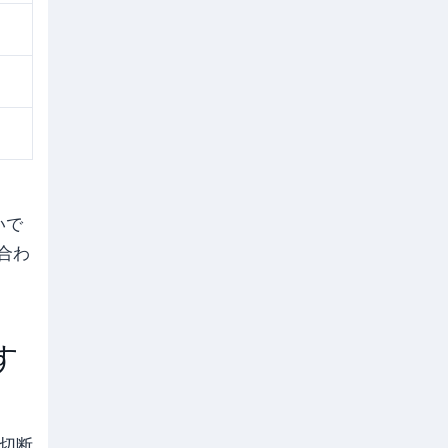
いで
合わ
す
切断