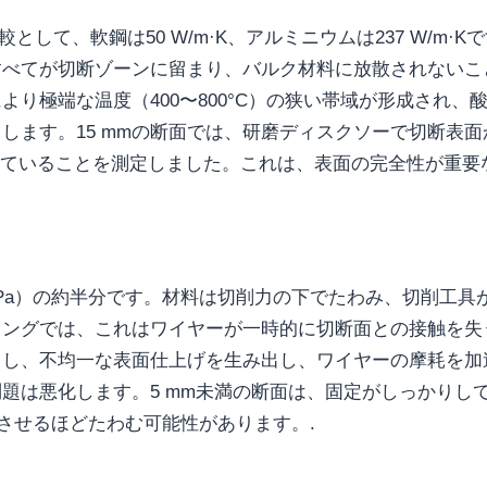
す。比較として、軟鋼は50 W/m·K、アルミニウムは237 W/m·K
すべてが切断ゾーンに留まり、バルク材料に放散されないこ
り極端な温度（400〜800°C）の狭い帯域が形成され、
します。15 mmの断面では、研磨ディスクソーで切断表面
広がっていることを測定しました。これは、表面の完全性が重要
0 GPa）の約半分です。材料は切削力の下でたわみ、切削工具
イングでは、これはワイヤーが一時的に切断面との接触を失
こし、不均一な表面仕上げを生み出し、ワイヤーの摩耗を加
題は悪化します。5 mm未満の断面は、固定がしっかりし
フトさせるほどたわむ可能性があります。.