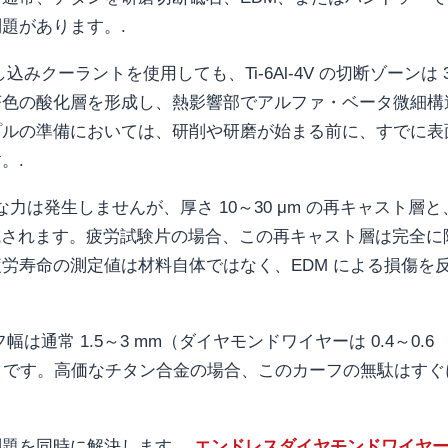
題があります。.
クーラントを使用しても、Ti-6Al-4V の切断ゾーンは 3
ら茶色の酸化層を形成し、熱影響部でアルファ・ベータ微細構
プルの準備においては、研削や研磨が始まる前に、すでに表
。.
力は発生しませんが、厚さ 10～30 μm の再キャスト層と
部が生成されます。疲労試験片の場合、この再キャスト層は完全に
労寿命の測定値は材料自体ではなく、EDM による損傷を
通常 1.5～3 mm（ダイヤモンドワイヤーは 0.4～0.6
 mm です。高価なチタン合金の場合、このカーフの無駄はす
問題を同時に解決します。
エンドレスダイヤモンドワイヤ