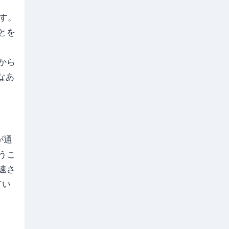
です。
とを
酸
から
なあ
が通
うこ
速さ
てい