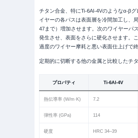
チタン合金、特にTi-6Al-4Vのような
イヤーの各パスは表面層を冷間加工し、局所的
47まで）増加させます。次のワイヤーパ
発生させ、表面をさらに硬化させます。
過度のワイヤー摩耗と悪い表面仕上げで終
定期的に切断する他の金属と比較したチ
プロパティ
Ti-6Al-4V
熱伝導率 (W/m·K)
7.2
弾性率 (GPa)
114
硬度
HRC 34–39