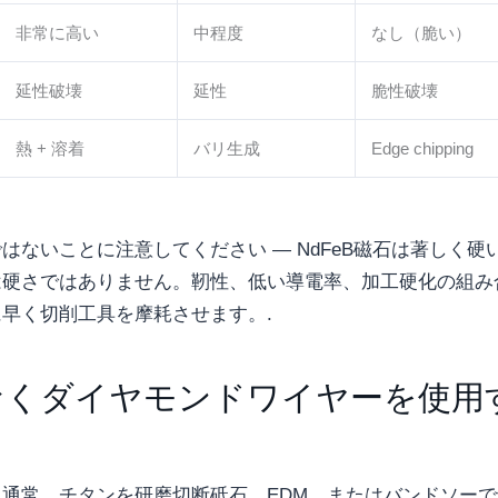
非常に高い
中程度
なし（脆い）
延性破壊
延性
脆性破壊
熱 + 溶着
バリ生成
Edge chipping
ないことに注意してください — NdFeB磁石は著しく硬
は硬さではありません。靭性、低い導電率、加工硬化の組み
早く切削工具を摩耗させます。.
なくダイヤモンドワイヤーを使用
通常、チタンを研磨切断砥石、EDM、またはバンドソーで