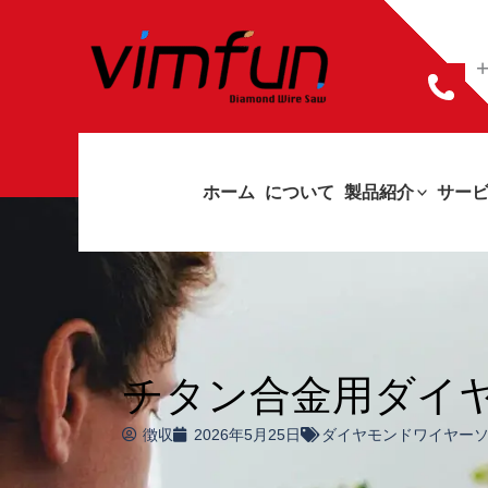
コ
ン
+
テ
ン
ツ
ホーム
について
製品紹介
サー
へ
ス
キ
ッ
チタン合金用ダイ
プ
徴収
2026年5月25日
ダイヤモンドワイヤー