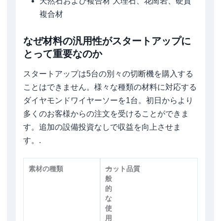
天然石および複合材 大理石、花崗岩、硬質
複合材
なぜ材料の汎用性がスタートアップに
とって重要なのか
スタートアップは5台の別々の切断機を購入する
ことはできません。様々な種類の材料に対応する
ダイヤモンドワイヤーソーを1台。初日からより
多くのお客様からの注文を受けることができま
す。追加の設備投資なしで収益を向上させま
す。.
素材の種類
一
カット品質
般
的
な
使
用