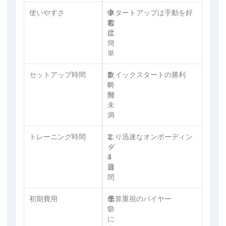
使いやすさ
非
中
スタートアップは手動を好
常
程
む
に
度
簡
単
セットアップ時間
3
数
クイックスタートの勝利
0
時
分
間
未
満
トレーニング時間
1
2
より迅速なオンボーディン
～
～
グ
3
4
日
週
間
初期費用
低
非
予算重視のバイヤー
い
常
に