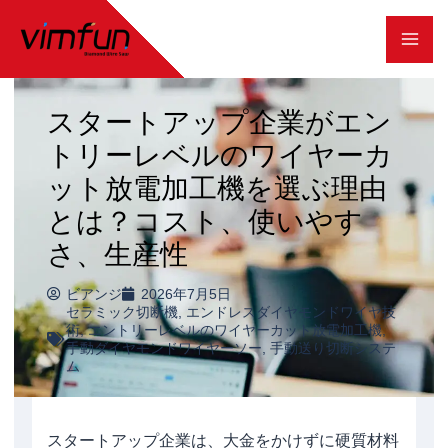
コ
ン
テ
スタートアップ企業がエン
ン
トリーレベルのワイヤーカ
ツ
ット放電加工機を選ぶ理由
へ
とは？コスト、使いやす
ス
さ、生産性
キ
ッ
ビアンジ
2026年7月5日
セラミック切断機
,
エンドレスダイヤモンドワイヤ技
プ
術
,
エントリーレベルのワイヤーカット放電加工機
,
手動ダイヤモンドワイヤーソー
,
手動送り切断システ
ム
スタートアップ企業は、大金をかけずに硬質材料