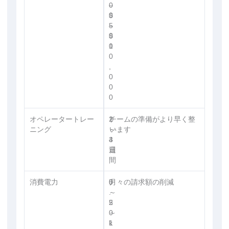
–
0
$
0
5
–
0
$
0
1
0
,
0
0
0
オペレータートレー
1
2
チームの準備がより早く整
ニング
～
～
います
3
4
日
週
間
消費電力
0
5
月々の請求額の削減
.
～
5
2
～
0
1
k