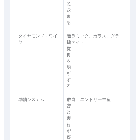
イ
に
ン
収
ま
る
ダイヤモンド・ワイ
硬
高
セラミック、ガラス、グラ
ヤー
質
精
ファイト
材
度
料
カ
を
ッ
切
ト
断
す
る
単軸システム
一
学
教育、エントリー生産
方
習
向
と
カ
実
ッ
行
ト
が
容