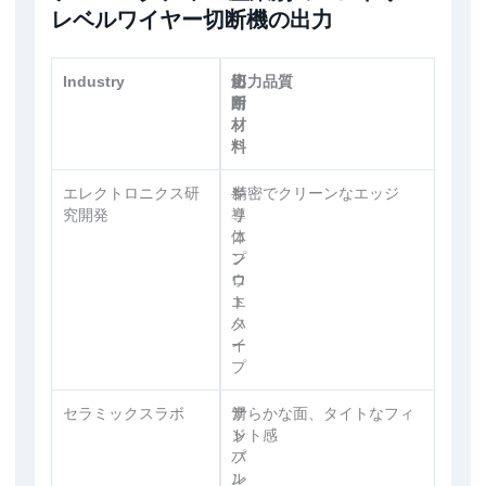
レベルワイヤー切断機の出力
Industry
切
応
出力品質
断
用
材
料
エレクトロニクス研
シ
半
精密でクリーンなエッジ
究開発
リ
導
コ
体
ン
プ
ウ
ロ
エ
ト
ハ
タ
ー
イ
プ
セラミックスラボ
ア
サ
滑らかな面、タイトなフィ
ド
ン
ット感
バ
プ
ン
ル