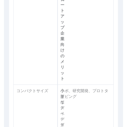
ー
ト
ア
ッ
プ
企
業
向
け
の
メ
リ
ッ
ト
コンパクトサイズ
小
小
ラボ、研究開発、プロトタ
型
さ
イピング
ボ
な
デ
ス
ィ
ペ
デ
ー
ザ
ス