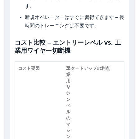
す。
新規オペレーターはすぐに習得できます – 長
時間のトレーニングは不要です。
コスト比較 – エントリーレベル vs. 工
業用ワイヤー切断機
コスト要因
エ
工
スタートアップの利点
ン
業
ト
用
リ
マ
ー
シ
レ
ン
ベ
ル
の
マ
シ
ン