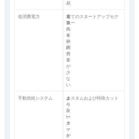
易
低消費電力
エ
電
全てのスタートアップセク
ネ
気
ター
ル
代
ギ
を
ー
節
消
約
費
量
が
少
な
い
手動供給システム
オ
よ
カスタムおよび特殊カット
ペ
り
レ
良
ー
い
タ
カ
ー
ッ
が
ト