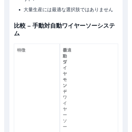
大量生産には最適な選択肢ではありません
比較 – 手動対自動ワイヤーソーシステ
ム
特徴
手
自
最適
動
動
ダ
ワ
イ
イ
ヤ
ヤ
モ
ー
ン
ソ
ド
ー
ワ
イ
ヤ
ー
ソ
ー