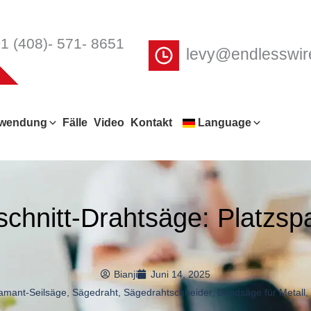
1 (408)- 571- 8651
levy@endlesswi
wendung
Fälle
Video
Kontakt
Language
schnitt-Drahtsäge: Platzs
Bianji
Juni 14, 2025
amant-Seilsäge
,
Sägedraht
,
Sägedrahtschneider
,
Bandsäge für Metall
,