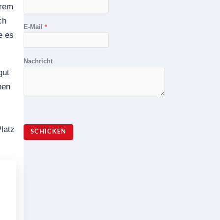
hrem
ch
E-Mail
*
e es
Nachricht
gut
hen
Platz
SCHICKEN