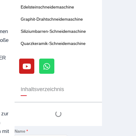
Edelsteinschneidemaschine
Graphit-Drahtschneidemaschine
rmen
Siliziumbarren-Schneidemaschine
roße
Quarzkeramik-Schneidemaschine
Y
W
PER
o
h
u
a
t
t
u
s
Inhaltsverzeichnis
b
a
e
p
p
 zur
n
 mit
Name
*