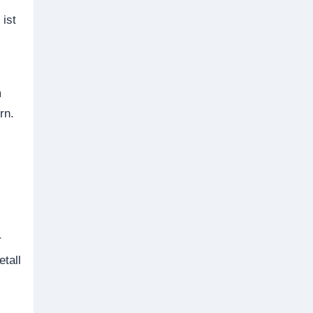
ist
m
rn.
r
tall