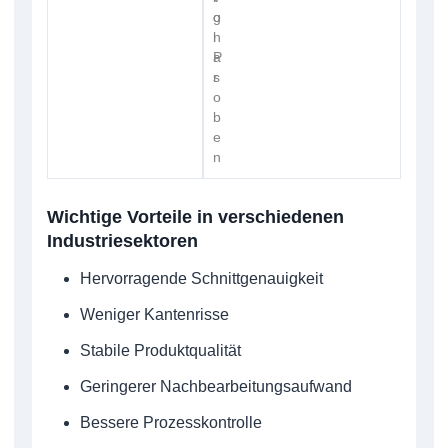
g
o
l
n
a
P
s
r
o
b
e
n
Wichtige Vorteile in verschiedenen
Industriesektoren
Hervorragende Schnittgenauigkeit
Weniger Kantenrisse
Stabile Produktqualität
Geringerer Nachbearbeitungsaufwand
Bessere Prozesskontrolle