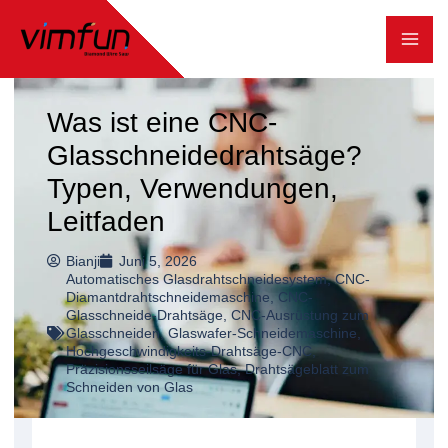
Zum
Inhalt
springen
Was ist eine CNC-
Glasschneidedrahtsäge?
Typen, Verwendungen,
Leitfaden
Bianji
Juni 5, 2026
Automatisches Glasdrahtschneidesystem
,
CNC-
Diamantdrahtschneidemaschine
,
CNC-
Glasschneide-Drahtsäge
,
CNC-Ausrüstung zum
Glasschneiden
,
Glaswafer-Schneidemaschine
,
Hochgeschwindigkeits-Drahtsäge-CNC
,
Präzisionsseilsäge für Glas
,
Drahtsägeblatt zum
Schneiden von Glas