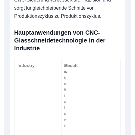
sorgt für gleichbleibende Schnitte von
Produktionszyklus zu Produktionszyklus.
Hauptanwendungen von CNC-
Glasschneidetechnologie in der
Industrie
Industry
M
Z
Result
a
w
t
e
e
c
r
k
i
a
l
a
r
t