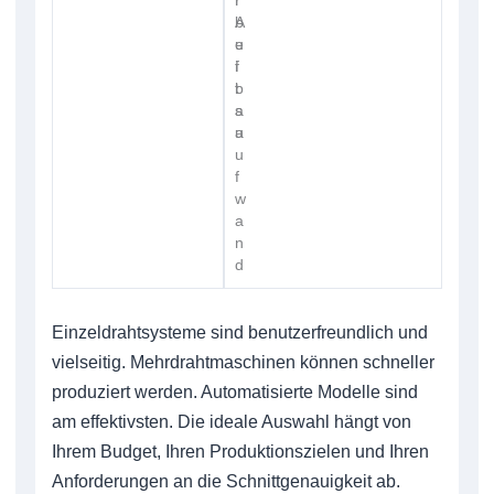
r
r
b
A
e
u
i
f
t
b
s
a
a
u
u
f
w
a
n
d
Einzeldrahtsysteme sind benutzerfreundlich und
vielseitig. Mehrdrahtmaschinen können schneller
produziert werden. Automatisierte Modelle sind
am effektivsten. Die ideale Auswahl hängt von
Ihrem Budget, Ihren Produktionszielen und Ihren
Anforderungen an die Schnittgenauigkeit ab.