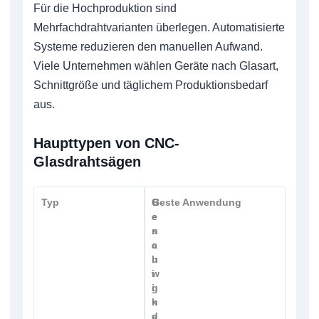
Für die Hochproduktion sind
Mehrfachdrahtvarianten überlegen. Automatisierte
Systeme reduzieren den manuellen Aufwand.
Viele Unternehmen wählen Geräte nach Glasart,
Schnittgröße und täglichem Produktionsbedarf
aus.
Haupttypen von CNC-
Glasdrahtsägen
Typ
G
G
Beste Anwendung
e
e
s
n
c
a
h
u
w
i
i
g
n
k
d
e