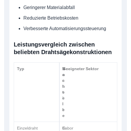
Geringerer Materialabfall
Reduzierte Betriebskosten
Verbesserte Automatisierungssteuerung
Leistungsvergleich zwischen
beliebten Drahtsägekonstruktionen
Typ
V
N
Geeigneter Sektor
o
a
r
c
t
h
e
t
i
e
l
i
e
l
e
Einzeldraht
E
G
Labor