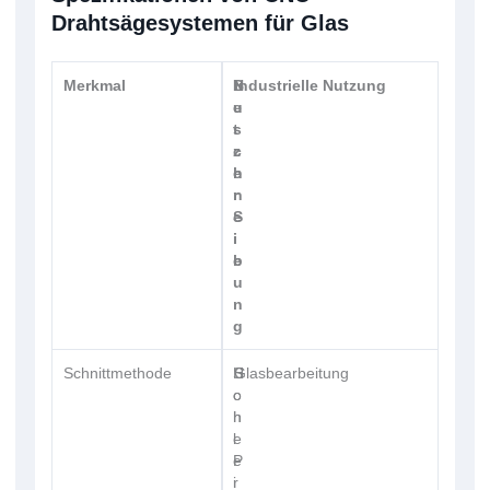
Drahtsägesystemen für Glas
Merkmal
B
N
Industrielle Nutzung
e
u
s
t
c
z
h
e
r
n
e
S
i
i
b
e
u
n
g
Schnittmethode
S
H
Glasbearbeitung
c
o
h
h
l
e
e
P
i
r