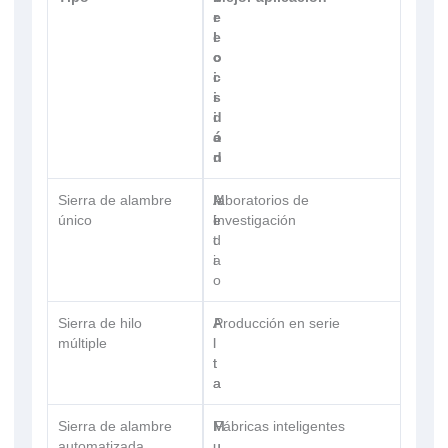
e
r
l
e
o
c
c
i
i
s
d
i
a
ó
d
n
Sierra de alambre
M
A
laboratorios de
único
e
l
investigación
d
t
i
a
o
Sierra de hilo
A
A
Producción en serie
múltiple
l
l
t
t
a
a
Sierra de alambre
M
M
Fábricas inteligentes
automatizada
u
u