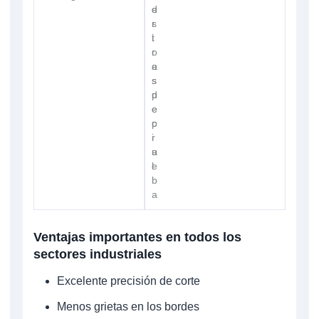
d
e
r
s
i
t
o
r
e
a
s
s
p
d
e
e
c
p
i
r
a
u
l
e
b
a
Ventajas importantes en todos los
sectores industriales
Excelente precisión de corte
Menos grietas en los bordes