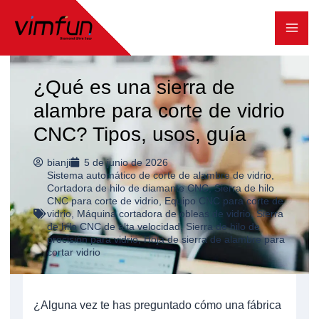
Ir
al
contenido
¿Qué es una sierra de
alambre para corte de vidrio
CNC? Tipos, usos, guía
bianji
5 de junio de 2026
Sistema automático de corte de alambre de vidrio
,
Cortadora de hilo de diamante CNC
,
Sierra de hilo
CNC para corte de vidrio
,
Equipo CNC para corte de
vidrio
,
Máquina cortadora de obleas de vidrio
,
Sierra
de hilo CNC de alta velocidad
,
Sierra de hilo de
precisión para vidrio
,
Hoja de sierra de alambre para
cortar vidrio
¿Alguna vez te has preguntado cómo una fábrica