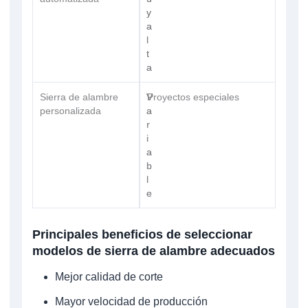
y
y
a
a
l
l
t
t
a
a
Sierra de alambre
V
V
Proyectos especiales
personalizada
a
a
r
r
i
i
a
a
b
b
l
l
e
e
Principales beneficios de seleccionar
modelos de sierra de alambre adecuados
Mejor calidad de corte
Mayor velocidad de producción