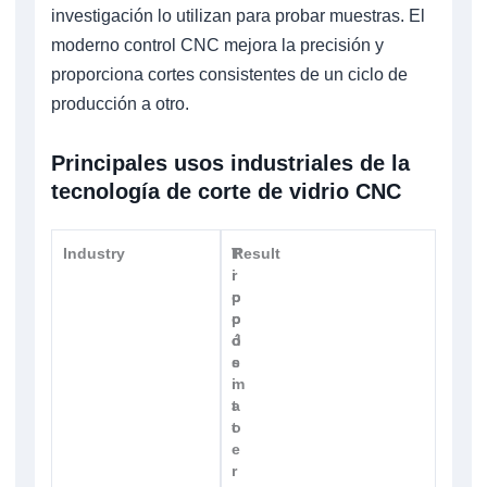
investigación lo utilizan para probar muestras. El
moderno control CNC mejora la precisión y
proporciona cortes consistentes de un ciclo de
producción a otro.
Principales usos industriales de la
tecnología de corte de vidrio CNC
Industry
T
P
Result
i
r
p
o
o
p
d
ó
e
s
m
i
a
t
t
o
e
r