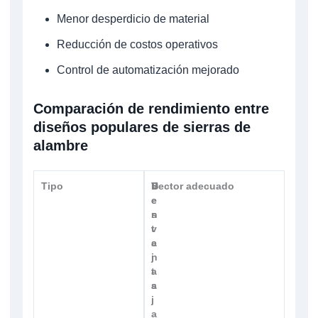
Menor desperdicio de material
Reducción de costos operativos
Control de automatización mejorado
Comparación de rendimiento entre
diseños populares de sierras de
alambre
Tipo
V
D
Sector adecuado
e
e
n
s
t
v
a
e
j
n
a
t
s
a
j
a