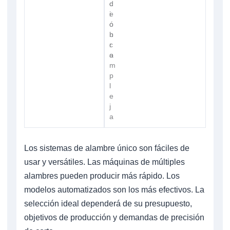
d
c
e
i
o
ó
b
n
r
c
a
o
m
p
l
e
j
a
Los sistemas de alambre único son fáciles de
usar y versátiles. Las máquinas de múltiples
alambres pueden producir más rápido. Los
modelos automatizados son los más efectivos. La
selección ideal dependerá de su presupuesto,
objetivos de producción y demandas de precisión