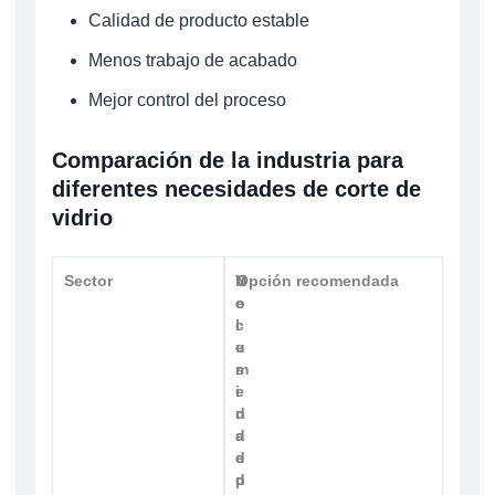
Calidad de producto estable
Menos trabajo de acabado
Mejor control del proceso
Comparación de la industria para
diferentes necesidades de corte de
vidrio
Sector
N
V
Opción recomendada
e
o
c
l
e
u
s
m
i
e
d
n
a
d
d
e
d
p