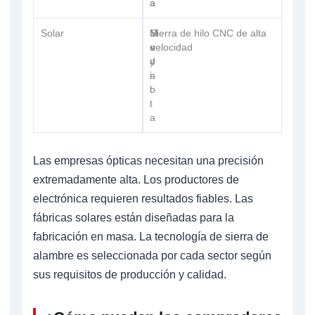
a
a
Solar
M
M
Sierra de hilo CNC de alta
e
u
velocidad
d
y
i
a
o
l
t
a
Las empresas ópticas necesitan una precisión
extremadamente alta. Los productores de
electrónica requieren resultados fiables. Las
fábricas solares están diseñadas para la
fabricación en masa. La tecnología de sierra de
alambre es seleccionada por cada sector según
sus requisitos de producción y calidad.