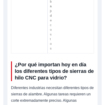
b
r
a
r
j
o
o
d
e
c
o
s
t
o
s
¿Por qué importan hoy en día
los diferentes tipos de sierras de
hilo CNC para vidrio?
Diferentes industrias necesitan diferentes tipos de
sierras de alambre. Algunas tareas requieren un
corte extremadamente preciso. Algunas