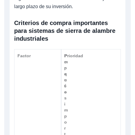
largo plazo de su inversión.
Criterios de compra importantes
para sistemas de sierra de alambre
industriales
Factor
P
I
Prioridad
o
m
r
p
q
a
u
c
é
t
e
o
s
i
m
p
o
r
t