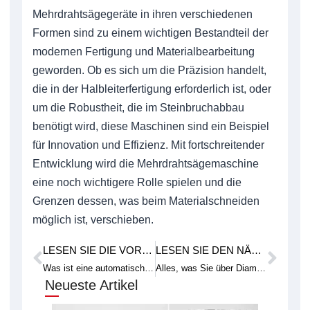
Mehrdrahtsägegeräte in ihren verschiedenen
Formen sind zu einem wichtigen Bestandteil der
modernen Fertigung und Materialbearbeitung
geworden. Ob es sich um die Präzision handelt,
die in der Halbleiterfertigung erforderlich ist, oder
um die Robustheit, die im Steinbruchabbau
benötigt wird, diese Maschinen sind ein Beispiel
für Innovation und Effizienz. Mit fortschreitender
Entwicklung wird die Mehrdrahtsägemaschine
eine noch wichtigere Rolle spielen und die
Grenzen dessen, was beim Materialschneiden
möglich ist, verschieben.
LESEN SIE DIE VORHERIGE FALLSTUDIE
LESEN SIE DEN NÄCHSTEN TECHNISCHEN ARTIKEL
Prev
Weit
Was ist eine automatische Drahtschneidemaschine?
Alles, was Sie über Diamantschneiddraht-Schleifen wissen müssen
Neueste Artikel