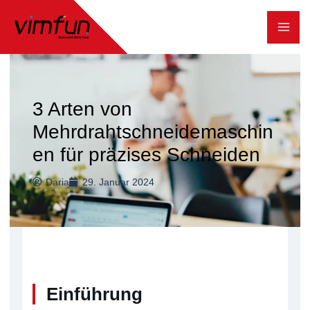
Zum
Inhalt
springen
3 Arten von
Mehrdrahtschneidemaschin
en für präzises Schneiden
Daria
29. Januar 2024
Einführung