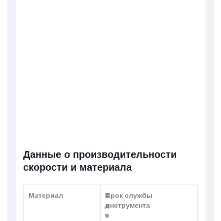
Данные о производительности
скорости и материала
Материал
И
К
Срок службы
д
а
инструмента
е
ч