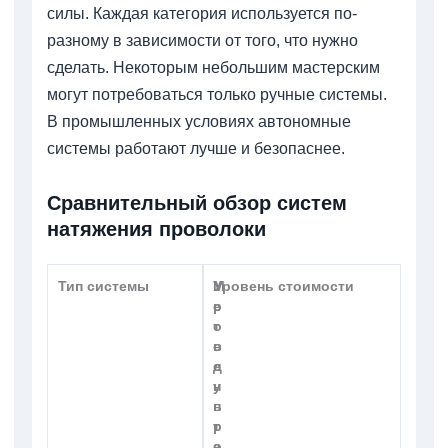
силы. Каждая категория используется по-
разному в зависимости от того, что нужно
сделать. Некоторым небольшим мастерским
могут потребоваться только ручные системы.
В промышленных условиях автономные
системы работают лучше и безопаснее.
Сравнительный обзор систем
натяжения проволоки
Тип системы
М
У
Уровень стоимости
е
р
т
о
о
в
д
е
у
н
п
ь
р
т
а
о