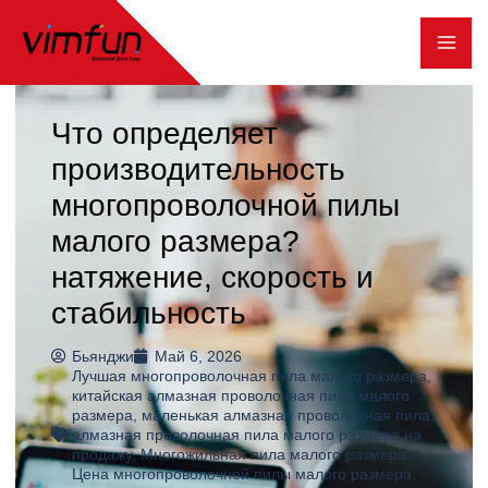
Перейти
к
содержимому
Что определяет
производительность
многопроволочной пилы
малого размера?
натяжение, скорость и
стабильность
Бьянджи
Май 6, 2026
Лучшая многопроволочная пила малого размера
,
китайская алмазная проволочная пила малого
размера
,
маленькая алмазная проволочная пила
,
алмазная проволочная пила малого размера на
продажу
,
Многожильная пила малого размера
,
Цена многопроволочной пилы малого размера
,