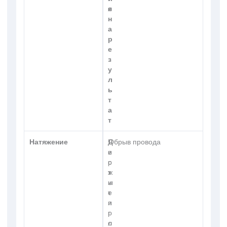
я
е
н
а
р
е
з
у
л
ь
т
а
т
Натяжение
Д
Ч
Обрыв провода
е
и
р
с
ж
т
и
ы
т
е
п
и
р
г
о
л