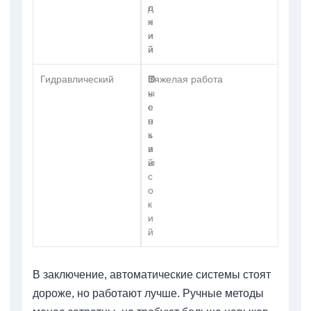
о
д
к
н
и
и
й
й
Гидравлический
О
В
Тяжелая работа
ч
ы
е
с
н
о
ь
к
в
и
ы
й
с
о
к
и
й
В заключение, автоматические системы стоят
дороже, но работают лучше. Ручные методы