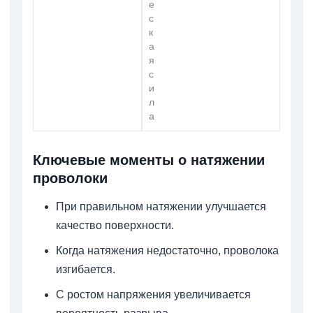
е
с
к
а
я
с
и
л
а
Ключевые моменты о натяжении
проволоки
При правильном натяжении улучшается
качество поверхности.
Когда натяжения недостаточно, проволока
изгибается.
С ростом напряжения увеличивается