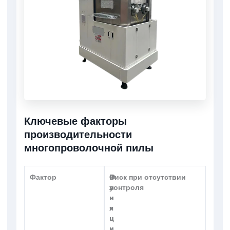
Ключевые факторы
производительности
многопроволочной пилы
Фактор
Ф
В
Риск при отсутствии
у
л
контроля
н
и
к
я
ц
н
и
и