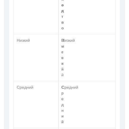
о
е
д
с
т
в
о
Низкий
Н
В
Низкий
и
ы
з
с
к
о
и
к
й
и
й
Средний
С
С
Средний
р
р
е
е
д
д
н
н
и
и
й
й