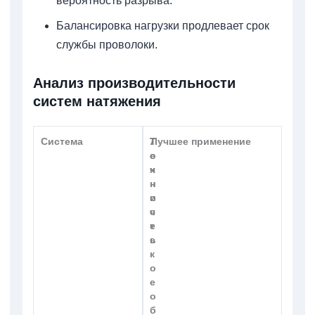
вероятность разрыва.
Балансировка нагрузки продлевает срок
службы проволоки.
Анализ производительности
систем натяжения
Система
Т
Т
Лучшее применение
о
е
ч
х
н
н
о
и
с
ч
т
е
ь
с
к
о
е
о
б