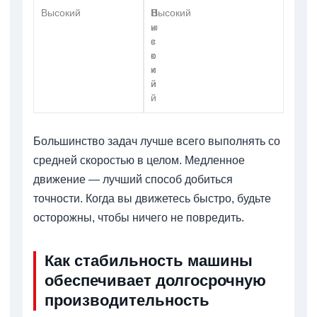
Высокий
В
Н
Высокий
ы
и
с
з
о
к
к
и
и
й
й
Большинство задач лучше всего выполнять со
средней скоростью в целом. Медленное
движение — лучший способ добиться
точности. Когда вы движетесь быстро, будьте
осторожны, чтобы ничего не повредить.
Как стабильность машины
обеспечивает долгосрочную
производительность