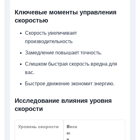
Ключевые моменты управления
скоростью
Скорость увеличивает
производительность
Замедление повышает точность.
Слишком быстрая скорость вредна для
вас.
Быстрое движение экономит энергию.
Исследование влияния уровня
скорости
Уровень скорости
В
К
Риск
ы
а
х
ч