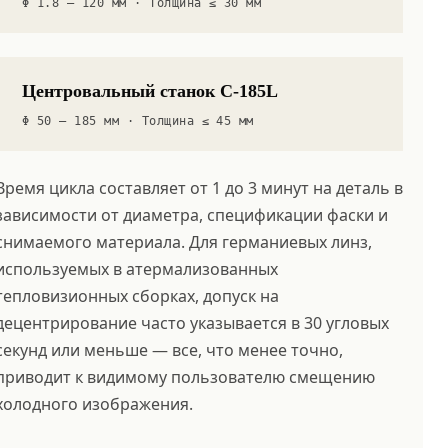
Φ 1.8 – 120 мм · Толщина ≤ 30 мм
Центровальный станок C-185L
Φ 50 – 185 мм · Толщина ≤ 45 мм
Время цикла составляет от 1 до 3 минут на деталь в
зависимости от диаметра, спецификации фаски и
снимаемого материала. Для германиевых линз,
используемых в атермализованных
тепловизионных сборках, допуск на
децентрирование часто указывается в 30 угловых
секунд или меньше — все, что менее точно,
приводит к видимому пользователю смещению
холодного изображения.