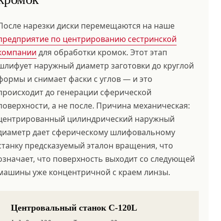
После нарезки диски перемещаются на наше
предприятие по центрированию сестринской
компании
для обработки кромок. Этот этап
шлифует наружный диаметр заготовки до круглой
формы и снимает фаски с углов — и это
происходит до генерации сферической
поверхности, а не после. Причина механическая:
центрированный цилиндрический наружный
диаметр дает сферическому шлифовальному
станку предсказуемый эталон вращения, что
означает, что поверхность выходит со следующей
машины уже концентричной с краем линзы.
Центровальный станок C-120L