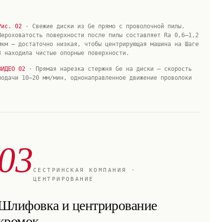
Рис. 02
· Свежие диски из Ge прямо с проволочной пилы.
Шероховатость поверхности после пилы составляет Ra 0,6–1,2
мкм — достаточно низкая, чтобы центрирующая машина на Шаге
3 находила чистые опорные поверхности.
ВИДЕО 02
· Прямая нарезка стержня Ge на диски — скорость
подачи 10–20 мм/мин, однонаправленное движение проволоки
03
СЕСТРИНСКАЯ КОМПАНИЯ ·
ЦЕНТРИРОВАНИЕ
Шлифовка и центрирование
кромок