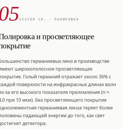
05
SISTER CO. · ПОЛИРОВКА
Полировка и просветляющее
покрытие
Большинство германиевых линз в производстве
имеют широкополосное просветляющее
покрытие. Голый германий отражает около 36% с
каждой поверхности на инфракрасных длинах волн
из-за его высокого показателя преломления (n ≈
4,0 при 10 мкм). Без просветляющего покрытия
одноэлементная германиевая линза теряет более
половины падающей энергии до того, как свет
достигнет детектора.