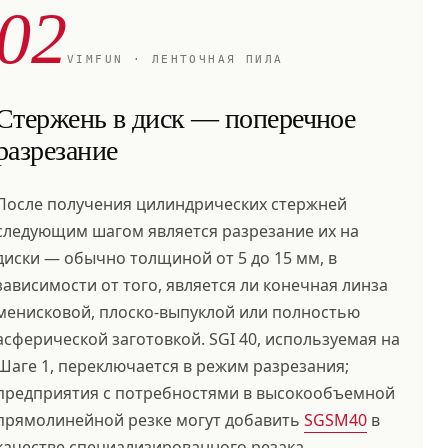
02
VIMFUN · ЛЕНТОЧНАЯ ПИЛА
Стержень в диск — поперечное
разрезание
После получения цилиндрических стержней
следующим шагом является разрезание их на
диски — обычно толщиной от 5 до 15 мм, в
зависимости от того, является ли конечная линза
менисковой, плоско-выпуклой или полностью
асферической заготовкой. SGI 40, используемая на
Шаге 1, переключается в режим разрезания;
предприятия с потребностями в высокообъемной
прямолинейной резке могут добавить
SGSM40
в
качестве специализированного резака.