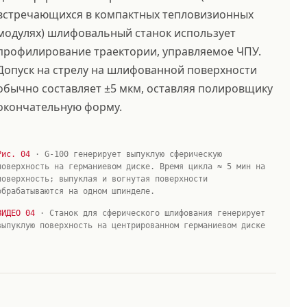
встречающихся в компактных тепловизионных
модулях) шлифовальный станок использует
профилирование траектории, управляемое ЧПУ.
Допуск на стрелу на шлифованной поверхности
обычно составляет ±5 мкм, оставляя полировщику
окончательную форму.
Рис. 04
· G-100 генерирует выпуклую сферическую
поверхность на германиевом диске. Время цикла ≈ 5 мин на
поверхность; выпуклая и вогнутая поверхности
обрабатываются на одном шпинделе.
ВИДЕО 04
· Станок для сферического шлифования генерирует
выпуклую поверхность на центрированном германиевом диске