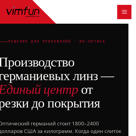
Перейти
к
содержимому
РЕШЕНИЕ ДЛЯ ПРИЛОЖЕНИЙ · ИК-ОПТИКА
Производство
германиевых линз —
Единый центр
от
резки до покрытия
Оптический германий стоит 1800–2400
долларов США за килограмм. Когда один слиток