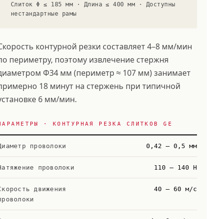
Слиток Φ ≤ 185 мм · Длина ≤ 400 мм · Доступны
нестандартные рамы
Скорость контурной резки составляет 4–8 мм/мин
по периметру, поэтому извлечение стержня
диаметром Φ34 мм (периметр ≈ 107 мм) занимает
примерно 18 минут на стержень при типичной
установке 6 мм/мин.
ПАРАМЕТРЫ · КОНТУРНАЯ РЕЗКА СЛИТКОВ GE
Диаметр проволоки
0,42 – 0,5 мм
Натяжение проволоки
110 – 140 Н
Скорость движения
40 – 60 м/с
проволоки