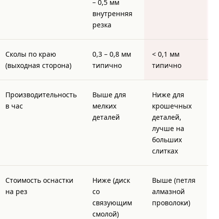
– 0,5 мм
внутренняя
резка
Сколы по краю
0,3 – 0,8 мм
< 0,1 мм
(выходная сторона)
типично
типично
Производительность
Выше для
Ниже для
в час
мелких
крошечных
деталей
деталей,
лучше на
больших
слитках
Стоимость оснастки
Ниже (диск
Выше (петля
на рез
со
алмазной
связующим
проволоки)
смолой)