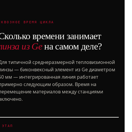
СКВОЗНОЕ ВРЕМЯ ЦИКЛА
Сколько времени занимает
линза из Ge
на самом деле?
Для типичной среднеразмерной тепловизионной
линзы — биконвексный элемент из Ge диаметром
50 мм — интегрированная линия работает
примерно следующим образом. Время на
перемещение материалов между станциями
включено.
ЭТАП
М