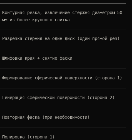
SG
Контурная резка, извлечение стержня диаметром 50
мм из более крупного слитка
SG
Разрезка стержня на один диск (один прямой рез)
C-
Шлифовка края + снятие фаски
G-
Формирование сферической поверхности (сторона 1)
G-
Генерация сферической поверхности (сторона 2)
C-
Повторная фаска (при необходимости)
Ас
Полировка (сторона 1)