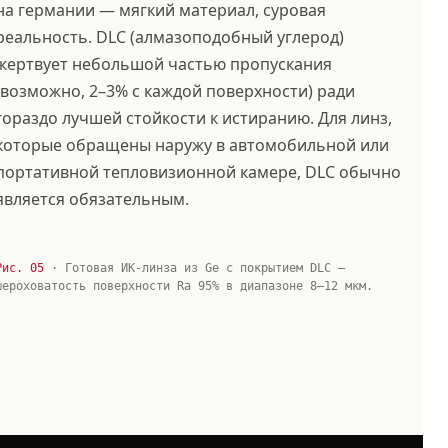
на германии — мягкий материал, суровая
реальность. DLC (алмазоподобный углерод)
жертвует небольшой частью пропускания
(возможно, 2–3% с каждой поверхности) ради
гораздо лучшей стойкости к истиранию. Для линз,
которые обращены наружу в автомобильной или
портативной тепловизионной камере, DLC обычно
является обязательным.
Рис. 05
· Готовая ИК-линза из Ge с покрытием DLC —
шероховатость поверхности Ra 95% в диапазоне 8–12 мкм.