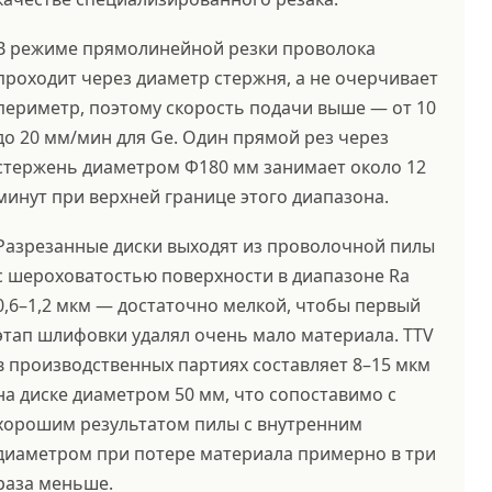
В режиме прямолинейной резки проволока
проходит через диаметр стержня, а не очерчивает
периметр, поэтому скорость подачи выше — от 10
до 20 мм/мин для Ge. Один прямой рез через
стержень диаметром Φ180 мм занимает около 12
минут при верхней границе этого диапазона.
Разрезанные диски выходят из проволочной пилы
с шероховатостью поверхности в диапазоне Ra
0,6–1,2 мкм — достаточно мелкой, чтобы первый
этап шлифовки удалял очень мало материала. TTV
в производственных партиях составляет 8–15 мкм
на диске диаметром 50 мм, что сопоставимо с
хорошим результатом пилы с внутренним
диаметром при потере материала примерно в три
раза меньше.