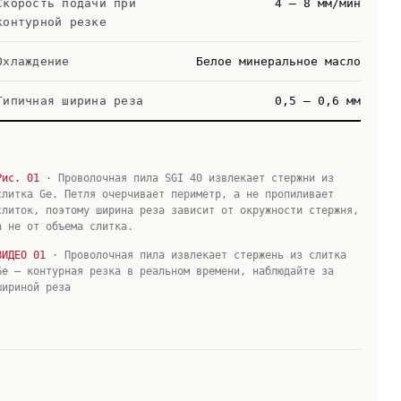
Скорость подачи при
4 – 8 мм/мин
контурной резке
Охлаждение
Белое минеральное масло
Типичная ширина реза
0,5 – 0,6 мм
Рис. 01
· Проволочная пила SGI 40 извлекает стержни из
слитка Ge. Петля очерчивает периметр, а не пропиливает
слиток, поэтому ширина реза зависит от окружности стержня,
а не от объема слитка.
ВИДЕО 01
· Проволочная пила извлекает стержень из слитка
Ge — контурная резка в реальном времени, наблюдайте за
шириной реза