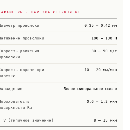
ПАРАМЕТРЫ · НАРЕЗКА СТЕРЖНЯ GE
Диаметр проволоки
0,35 – 0,42 мм
Натяжение проволоки
100 – 130 Н
Скорость движения
30 – 50 м/с
проволоки
Скорость подачи при
10 – 20 мм/мин
нарезке
Охлаждение
Белое минеральное масло
Шероховатость
0,6 – 1,2 мкм
поверхности Ra
TTV (типичное значение)
8 – 15 мкм