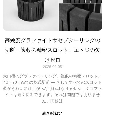
高純度グラファイトサセプターリングの
切断：複数の精密スロット、エッジの欠
けゼロ
2026-08-05
大口径のグラファイトリング。複数の精密スロット。
40〜70 m/sでの乾式切断 — そしてすべてのスロット
壁がきれいに仕上がらなければなりません。グラファ
イトは速く切断できます。それは問題ではありませ
ん。問題は
続きを読む "