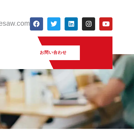
フ
ツ
リ
イ
Y
resaw.com
ェ
イ
ン
ン
o
イ
ッ
ク
ス
u
ス
タ
ト
タ
t
ブ
ー
イ
グ
u
ッ
ン
ラ
b
お問い合わせ
ク
ム
e