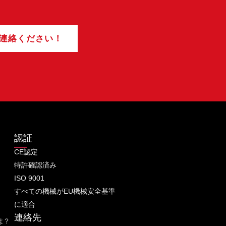
連絡ください！
認証
CE認定
特許確認済み
ISO 9001
すべての機械がEU機械安全基準
に適合
連絡先
は？