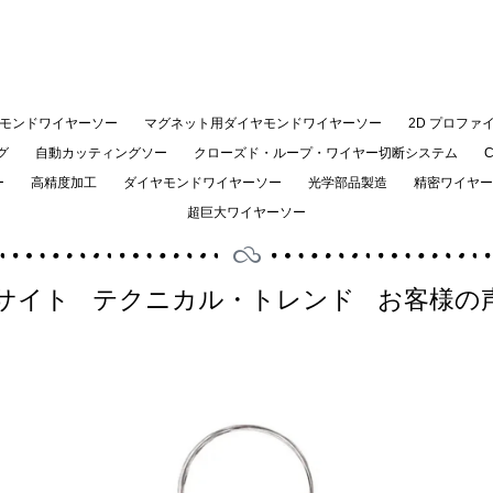
モンドワイヤーソー
マグネット用ダイヤモンドワイヤーソー
2D プロファ
グ
自動カッティングソー
クローズド・ループ・ワイヤー切断システム
ー
高精度加工
ダイヤモンドワイヤーソー
光学部品製造
精密ワイヤー
超巨大ワイヤーソー
サイト
テクニカル・トレンド
お客様の
ペ
ペ
ペ
ペ
ー
ー
ー
ー
ジ
ジ
ジ
ジ