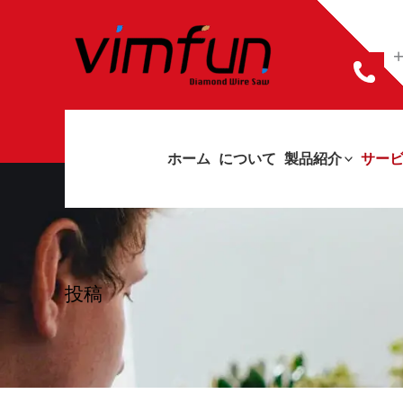
コ
ン
+
テ
ン
ツ
ホーム
について
製品紹介
サー
へ
ス
キ
ッ
投稿
プ