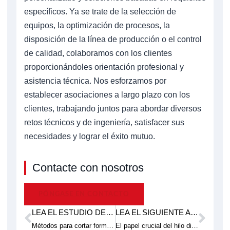
específicos. Ya se trate de la selección de
equipos, la optimización de procesos, la
disposición de la línea de producción o el control
de calidad, colaboramos con los clientes
proporcionándoles orientación profesional y
asistencia técnica. Nos esforzamos por
establecer asociaciones a largo plazo con los
clientes, trabajando juntos para abordar diversos
retos técnicos y de ingeniería, satisfacer sus
necesidades y lograr el éxito mutuo.
Contacte con nosotros
PÓNGASE EN CONTACTO
LEA EL ESTUDIO DE CASO ANTERIOR.
LEA EL SIGUIENTE ARTÍCULO TÉCNICO.
Anterior
Pró
Métodos para cortar formas complejas utilizando alambre de diamante sin fin
El papel crucial del hilo diamantado sin fin en la fabricación de semiconductores