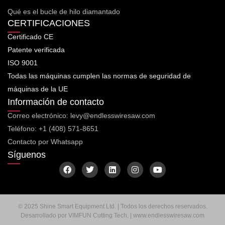
Qué es el bucle de hilo diamantado
CERTIFICACIONES
Certificado CE
Patente verificada
ISO 9001
Todas las máquinas cumplen las normas de seguridad de
máquinas de la UE
Información de contacto
Correo electrónico: levy@endlesswiresaw.com
Teléfono: +1 (408) 571-8651
Contacto por Whatsapp
Síguenos
F
T
L
I
Y
a
w
i
n
o
c
i
n
s
u
e
t
k
t
t
b
t
e
a
u
o
e
d
g
b
© 2025 Shine Smart Equipment Ltd. | Todos los derechos reservados.
o
r
i
r
e
Desarrollado por VIMFUN Cutting Tech. | www.endlesswiresaw.com
k
n
a