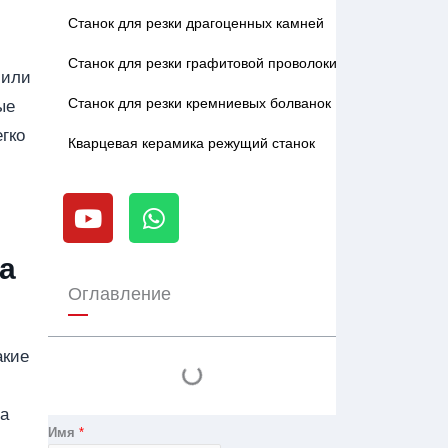
Станок для резки драгоценных камней
Станок для резки графитовой проволоки
 или
Станок для резки кремниевых болванок
ые
гко
Кварцевая керамика режущий станок
Y
W
o
h
u
a
t
t
а
u
s
Оглавление
b
a
e
p
акие
p
на
Имя
*