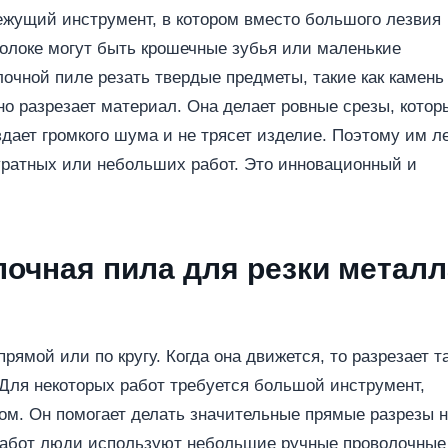
ежущий инструмент, в котором вместо большого лезвия
волоке могут быть крошечные зубья или маленькие
очной пиле резать твердые предметы, такие как камень
но разрезает материал. Она делает ровные срезы, котор
здает громкого шума и не трясет изделие. Поэтому им ле
уратных или небольших работ. Это инновационный и
лочная пила для резки металл
рямой или по кругу. Когда она движется, то разрезает т
. Для некоторых работ требуется большой инструмент,
м. Он помогает делать значительные прямые разрезы 
 работ люди используют небольшие ручные проволочные