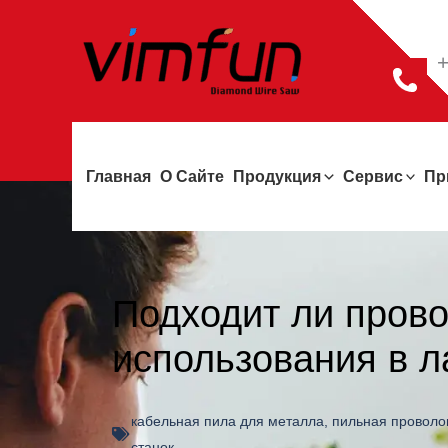
Перейти
к
+
содержимому
Главная
О Сайте
Продукция
Сервис
Пр
Подходит ли прово
использования в 
кабельная пила для металла
,
пильная проволо
станок