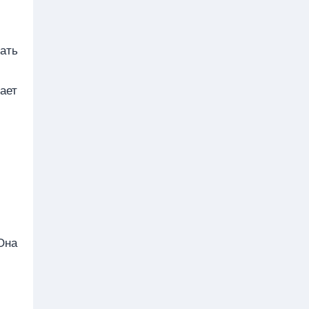
рать
ает
Она