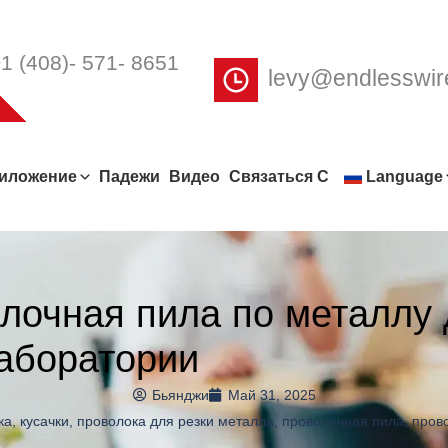
1 (408)- 571- 8651
levy@endlesswi
иложение
Падежи
Видео
Связаться С
Language
лочная пила по металлу
лаборатории
Бьянджи
Май 31, 2025
ка
,
кусачки
,
проволока для резки металла
,
проволочная пила
,
пров