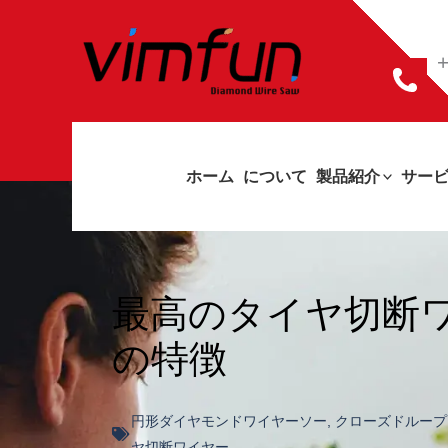
コ
ン
+
テ
ン
ツ
ホーム
について
製品紹介
サー
へ
ス
キ
最高のタイヤ切断
ッ
の特徴
プ
円形ダイヤモンドワイヤーソー
,
クローズドループ
ヤ切断ワイヤー