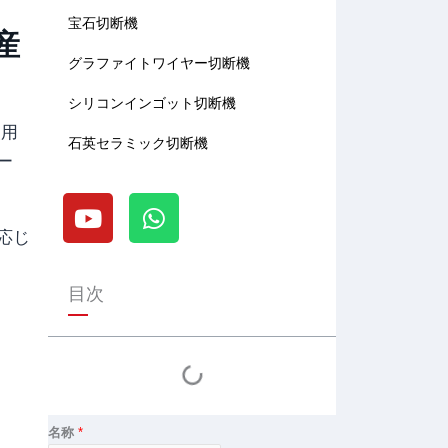
宝石切断機
産
グラファイトワイヤー切断機
シリコンインゴット切断機
使用
石英セラミック切断機
ー
Y
W
o
h
u
a
応じ
t
t
u
s
目次
b
a
e
p
p
名称
*