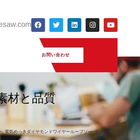
フ
ツ
リ
イ
Y
resaw.com
ェ
イ
ン
ン
o
イ
ッ
ク
ス
u
ス
タ
ト
タ
t
ブ
ー
イ
グ
u
ッ
ン
ラ
b
お問い合わせ
ク
ム
e
素材と品質
ー
,
電気めっきダイヤモンドワイヤーループソー
,
タイ