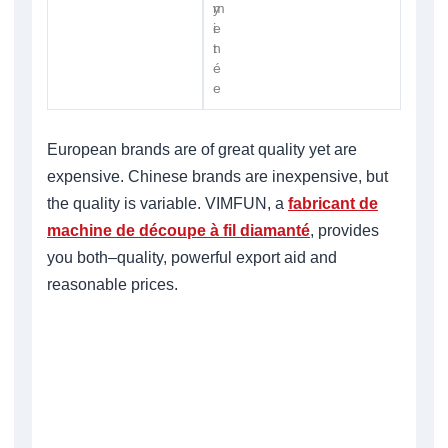
m
y
i
e
t
n
é
e
European brands are of great quality yet are
expensive. Chinese brands are inexpensive, but
the quality is variable. VIMFUN, a
fabricant de
machine de découpe à fil diamanté
, provides
you both–quality, powerful export aid and
reasonable prices.