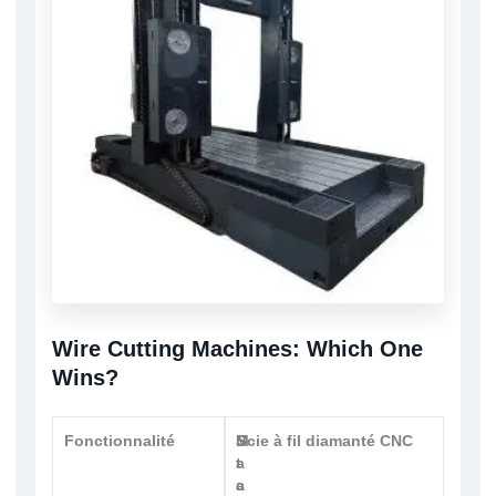
Wire Cutting Machines: Which One
Wins?
Fonctionnalité
S
M
Scie à fil diamanté CNC
t
a
a
c