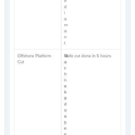
n
d
i
a
m
a
n
t
Offshore Platform
M
M
Safe cut done in 6 hours
Cut
a
a
r
c
i
h
n
i
e
n
I
e
n
à
d
c
u
o
s
u
t
p
r
e
y
r