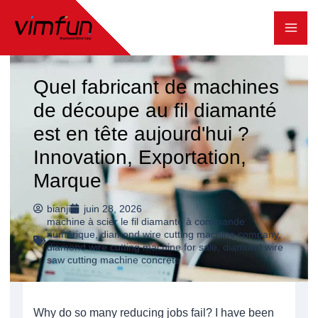
Skip
to
content
Quel fabricant de machines
de découpe au fil diamanté
est en tête aujourd'hui ?
Innovation, Exportation,
Marque
bianji
juin 28, 2026
machine à scier le fil diamanté à commande
numérique
,
diamond wire cutting machine company
,
diamond wire cutting machine for sale
,
diamond wire
saw cutting machine concrete
Why do so many reducing jobs fail? I have been