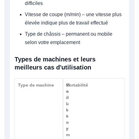
difficiles
Vitesse de coupe (m/min) – une vitesse plus
élevée indique plus de travail effectué
Type de châssis – permanent ou mobile
selon votre emplacement
Types de machines et leurs
meilleurs cas d'utilisation
Type de machine
M
I
Portabilité
e
n
i
d
l
u
l
s
e
t
u
r
r
y
m