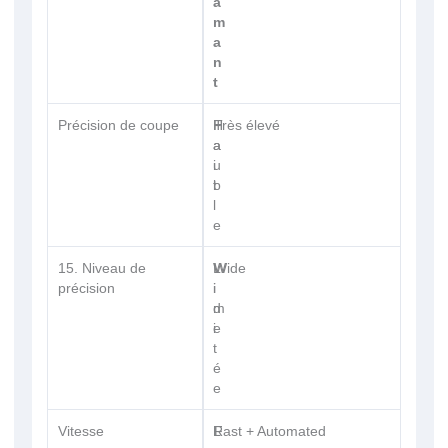
a
m
a
n
t
Précision de coupe
F
H
Très élevé
a
a
i
u
b
t
l
e
15. Niveau de
L
W
Wide
précision
i
i
m
d
i
e
t
é
e
Vitesse
L
R
Fast + Automated