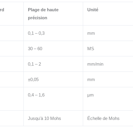
rd
Plage de haute
Unité
précision
0,1 – 0,3
mm
30 – 60
MS
0,1 – 2
mm/min
±0,05
mm
0,4 – 1,6
µm
Jusqu'à 10 Mohs
Échelle de Mohs