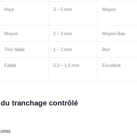
Haut
3 – 5 mm
Moyen
Moyen
2 – 3 mm
Moyen-Bas
Très faible
1 – 2 mm
Bon
Faible
0.3 – 1.5 mm
Excellent
 du tranchage contrôlé
sures