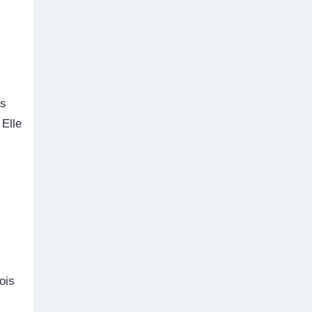
ts
 Elle
ois