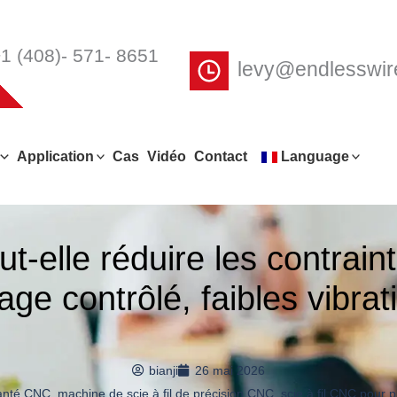
1 (408)- 571- 8651
levy@endlesswi
Application
Cas
Vidéo
Contact
Language
ut-elle réduire les contrain
age contrôlé, faibles vibrat
bianji
26 mai 2026
manté CNC
,
machine de scie à fil de précision CNC
,
scie à fil CNC pour p