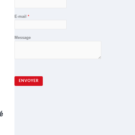
E-mail
*
Message
ENVOYER
é