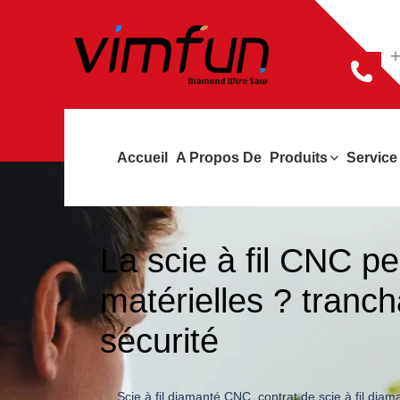
Skip
to
+
content
Accueil
A Propos De
Produits
Service
La scie à fil CNC pe
matérielles ? tranch
sécurité
Scie à fil diamanté CNC
,
contrat de scie à fil dia