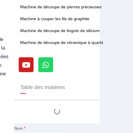
Machine de découpe de pierres précieuses
Machine à couper les fils de graphite
Machine de découpe de lingots de silicium
de
Machine de découpe de céramique à quartz
 la
Y
W
sées
o
h
e.
u
a
une
t
t
u
s
Table des matières
b
a
e
p
p
Nom
*