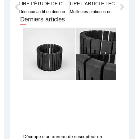
LIRE L'ÉTUDE DE CAS PRÉCÉDENTE
LIRE L'ARTICLE TECHNIQUE SUIVANT
Prévenir
Suiv
Découpe au fil ou découpe laser : laquelle offre la meilleure précision ?
Meilleures pratiques en matière d'entretien et de remplacement des câbles
Derniers articles
Découpe d'un anneau de suscepteur en