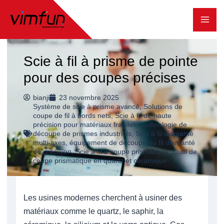
Skip
to
content
Scie à fil à prisme de pointe
pour des coupes précises
bianji
23 novembre 2025
Système de scie à prisme avancé
,
Solutions de
coupe de fil à bords nets
,
Scie à fil de haute
précision pour matériaux fragiles
,
technologie de
découpe de prismes industriels
,
Scie à fil diamanté
multi-axes
,
équipement de découpe au fil diamanté
de précision
,
Scie à fil à coupe prismatique
,
Outil de
coupe prismatique en quartz et céramique
Les usines modernes cherchent à usiner des
matériaux comme le quartz, le saphir, la