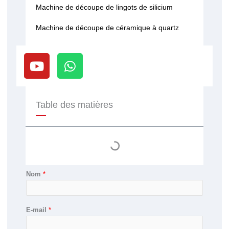
Machine de découpe de lingots de silicium
Machine de découpe de céramique à quartz
Y
W
o
h
u
a
t
t
u
s
Table des matières
b
a
e
p
p
Nom
*
E-mail
*