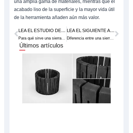
una amplia gama de materiales, mientras que el
acabado liso de la superficie y la mayor vida útil
de la herramienta añaden aún más valor.
LEA EL ESTUDIO DE CASO ANTERIOR.
LEA EL SIGUIENTE ARTÍCULO TÉCNICO.
Anterior
Pró
Para qué sirve una sierra automática de corte de alambre
Diferencia entre una sierra de hilo de vidrio y una sierra normal
Últimos artículos