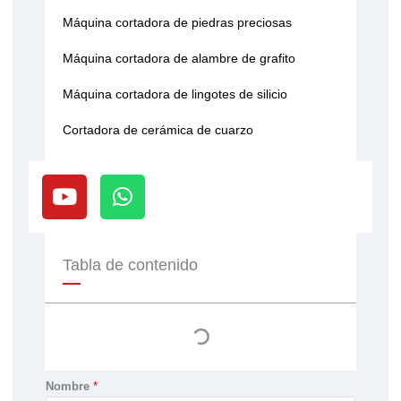
Máquina cortadora de piedras preciosas
Máquina cortadora de alambre de grafito
Máquina cortadora de lingotes de silicio
Cortadora de cerámica de cuarzo
Y
W
o
h
u
a
t
t
u
s
Tabla de contenido
b
a
e
p
p
Nombre
*