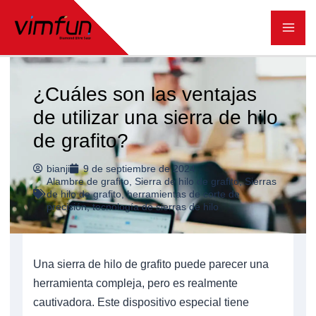
Ir
al
contenido
¿Cuáles son las ventajas
de utilizar una sierra de hilo
de grafito?
bianji
9 de septiembre de 2024
Alambre de grafito
,
Sierra de hilo de grafito
,
Sierras
de hilo de grafito
,
herramientas de corte de
precisión
,
tecnología de sierras de hilo
Una sierra de hilo de grafito puede parecer una
herramienta compleja, pero es realmente
cautivadora. Este dispositivo especial tiene