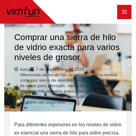
Ir
al
contenido
Comprar una sierra de hilo
de vidrio exacta para varios
niveles de grosor
bianji
7 de septiembre de 2025
diferencias sierra de hilo de vidrio vs sierra normal
,
corte con sierra de alambre de vidrio
,
sierra de hilo
de vidrio para precisión
,
sierra de hilo para vidrio
,
sierra de hilo de vidrio precio
,
sierra de hilo de vidrio
consejos de seguridad
,
cómo utilizar la sierra de hilo
de vidrio con seguridad
Para diferentes espesores en los niveles de vidrio
es esencial una sierra de hilo para vidrio precisa.