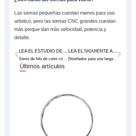
Las sierras pequeñas cuestan menos para uso
artístico, pero las sierras CNC grandes cuestan
más porque dan más velocidad, potencia y
detalle.
LEA EL ESTUDIO DE CASO ANTERIOR.
LEA EL SIGUIENTE ARTÍCULO TÉCNICO.
Anterior
Pró
Sierra de hilo de corte cónico 3D: para mejorar la calidad del acabado superficial
Diseñados para una larga vida de corte: Consumibles Hilo Diamantado
Últimos artículos