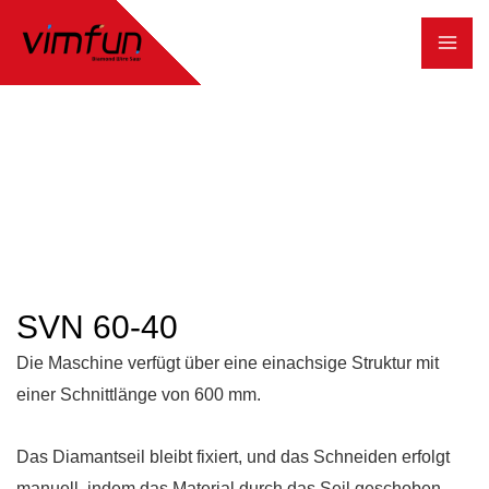
Zum
Inhalt
springen
SVN 60-40
Die Maschine verfügt über eine einachsige Struktur mit
einer Schnittlänge von 600 mm.
Das Diamantseil bleibt fixiert, und das Schneiden erfolgt
manuell, indem das Material durch das Seil geschoben