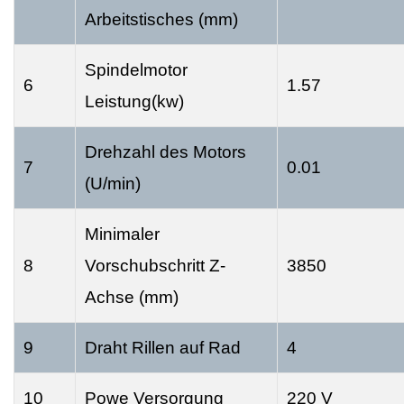
Arbeitstisches (mm)
Spindelmotor
6
1.57
Leistung(kw)
Drehzahl des Motors
7
0.01
(U/min)
Minimaler
8
Vorschubschritt Z-
3850
Achse (mm)
9
Draht Rillen auf Rad
4
10
Powe Versorgung
220 V