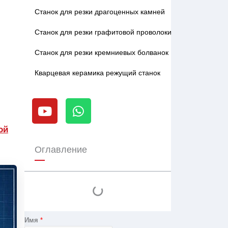
Станок для резки драгоценных камней
Станок для резки графитовой проволоки
Станок для резки кремниевых болванок
Кварцевая керамика режущий станок
Y
W
o
h
u
a
ой
t
t
u
s
Оглавление
b
a
e
p
p
Имя
*