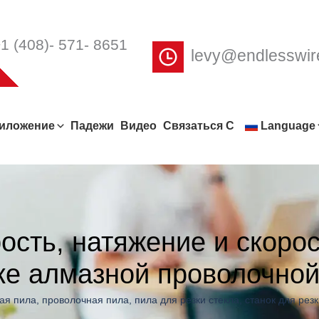
1 (408)- 571- 8651
levy@endlesswi
иложение
Падежи
Видео
Связаться С
Language
рость, натяжение и скоро
ке алмазной проволочно
ая пила
,
проволочная пила
,
пила для резки стекла
,
станок для рез