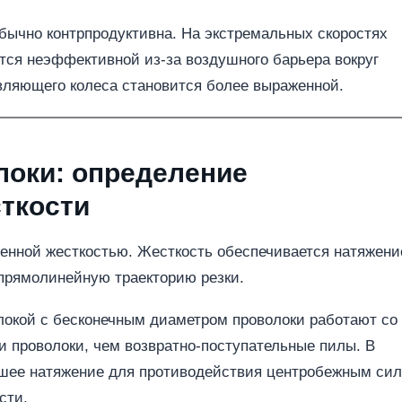
бычно контрпродуктивна. На экстремальных скоростях
ся неэффективной из-за воздушного барьера вокруг
авляющего колеса становится более выраженной.
локи: определение
ткости
венной жесткостью. Жесткость обеспечивается натяжен
прямолинейную траекторию резки.
локой с бесконечным диаметром проволоки работают со
и проволоки, чем возвратно-поступательные пилы. В
ьшее натяжение для противодействия центробежным си
сти.