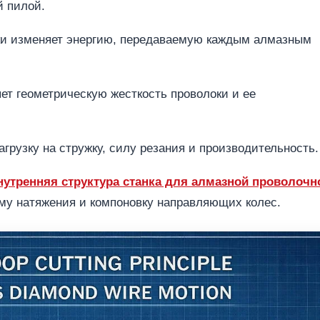
й пилой.
ки изменяет энергию, передаваемую каждым алмазным
ет геометрическую жесткость проволоки и ее
грузку на стружку, силу резания и производительность.
нутренняя структура станка для алмазной проволочн
ему натяжения и компоновку направляющих колес.