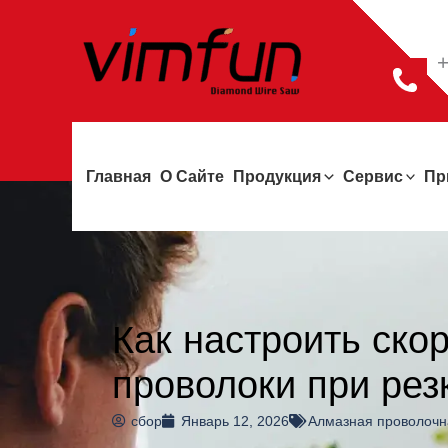
Перейти
к
+
содержимому
Главная
О Сайте
Продукция
Сервис
Пр
Как настроить ско
проволоки при рез
сбор
Январь 12, 2026
Алмазная проволочн