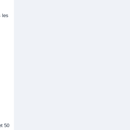
 les
et 50