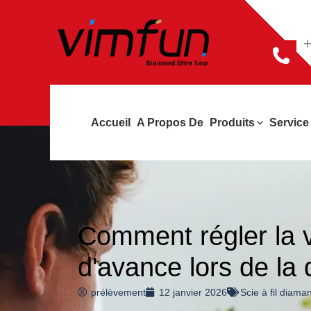
Skip
to
+
content
Accueil
A Propos De
Produits
Service
Comment régler la vi
d'avance lors de la
prélèvement
12 janvier 2026
Scie à fil diama