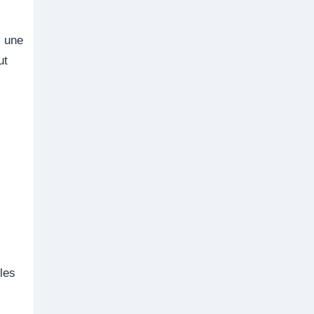
, une
ut
 les