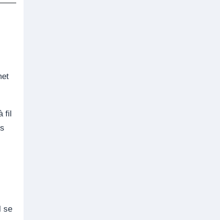
met
 fil
es
l se