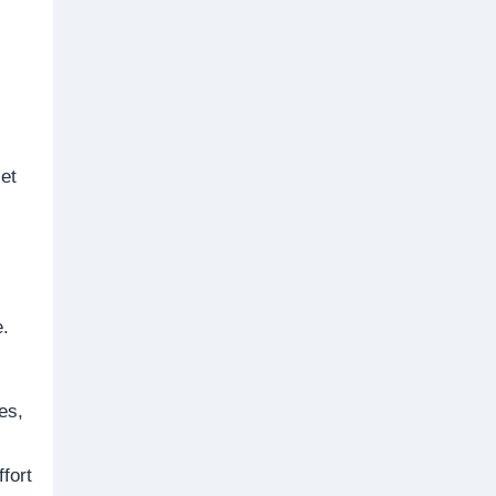
 et
e.
es,
ffort