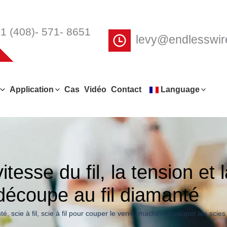
1 (408)- 571- 8651
levy@endlesswi
Application
Cas
Vidéo
Contact
Language
tesse du fil, la tension et 
 découpe au fil diamanté
nté
,
scie à fil
,
scie à fil pour couper le verre
,
machine à couper les scies à