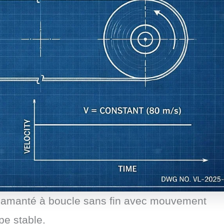
l diamanté à boucle sans fin avec mouvement
upe stable.