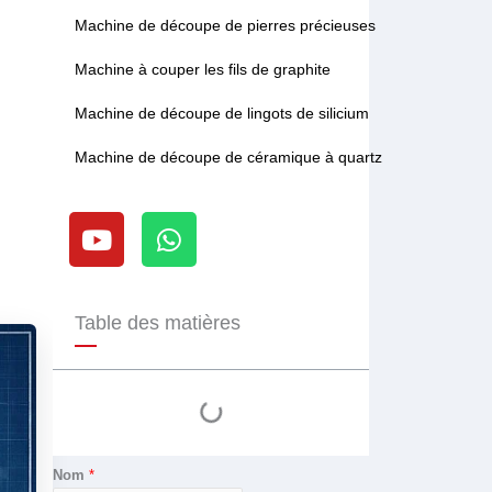
Machine de découpe de pierres précieuses
Machine à couper les fils de graphite
Machine de découpe de lingots de silicium
Machine de découpe de céramique à quartz
Y
W
o
h
u
a
t
t
u
s
Table des matières
b
a
e
p
p
Nom
*