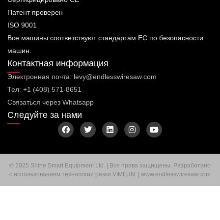
Патент проверен
ISO 9001
Все машины соответствуют стандартам ЕС по безопасности
машин.
Контактная информация
Электронная почта: levy@endlesswiresaw.com
Тел: +1 (408) 571-8651
Связаться через Whatsapp
Следуйте за нами
F
T
L
I
Y
a
w
i
n
o
c
i
n
s
u
e
t
k
t
t
b
t
e
a
u
o
e
d
g
b
© 2025 Shine Smart Equipment Ltd. | Все права защищены. Разработано
o
r
i
r
e
с использованием технологии резки VIMFUN. | www.endlesswiresaw.com
k
n
a
m