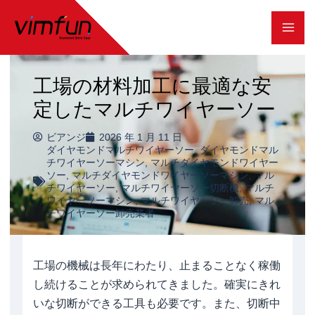
コ
ン
テ
工場の材料加工に最適な安
ン
定したマルチワイヤーソー
ツ
へ
ビアンジ
2026 年 1 月 11 日
ダイヤモンドマルチワイヤーソー
,
ダイヤモンドマル
ス
チワイヤーソーマシン
,
マルチダイヤモンドワイヤー
ソー
,
マルチダイヤモンドワイヤーソーマシン
,
マル
キ
チワイヤーソー
,
マルチワイヤーソー切断機
,
マルチ
ワイヤーソーマシン
,
マルチワイヤーソー卸売
,
マル
ッ
チワイヤーソー卸売業者
プ
工場の機械は長年にわたり、止まることなく稼働
し続けることが求められてきました。確実にきれ
いな切断ができる工具も必要です。また、切断中