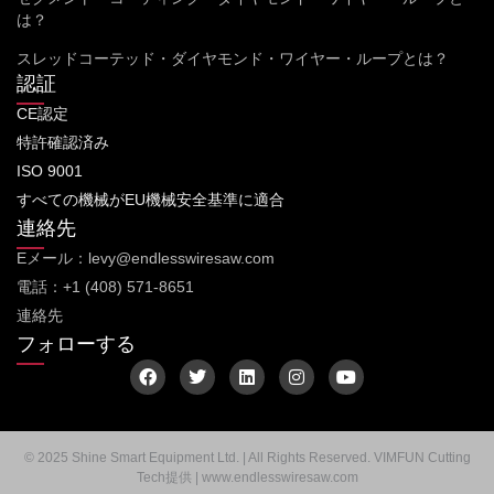
は？
スレッドコーテッド・ダイヤモンド・ワイヤー・ループとは？
認証
CE認定
特許確認済み
ISO 9001
すべての機械がEU機械安全基準に適合
連絡先
Eメール：levy@endlesswiresaw.com
電話：+1 (408) 571-8651
連絡先
フォローする
フ
ツ
リ
イ
Y
ェ
イ
ン
ン
o
イ
ッ
ク
ス
u
ス
タ
ト
タ
t
ブ
ー
イ
グ
u
ッ
ン
ラ
b
© 2025 Shine Smart Equipment Ltd. | All Rights Reserved. VIMFUN Cutting
ク
ム
e
Tech提供 | www.endlesswiresaw.com