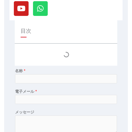
o
h
u
a
t
t
u
s
目次
b
a
e
p
p
名称
*
電子メール
*
メッセージ