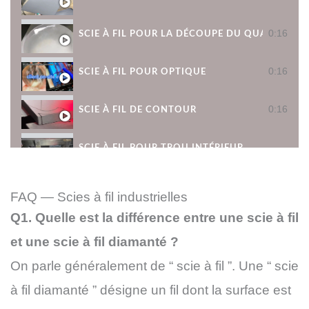
0:16
SCIE À FIL POUR LA DÉCOUPE DU QUARTZ
0:16
SCIE À FIL POUR OPTIQUE
0:16
SCIE À FIL DE CONTOUR
SCIE À FIL POUR TROU INTÉRIEUR
SCIE À FIL À PRISME
FAQ — Scies à fil industrielles
Q1. Quelle est la différence entre une scie à fil
SCIE À FIL INCLINABLE
et une scie à fil diamanté ?
SCIE À FIL À 4 LAMES
On parle généralement de “ scie à fil ”. Une “ scie
à fil diamanté ” désigne un fil dont la surface est