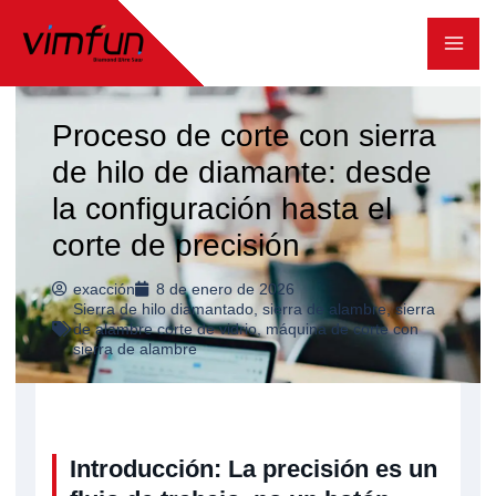
Ir
al
contenido
Proceso de corte con sierra
de hilo de diamante: desde
la configuración hasta el
corte de precisión
exacción
8 de enero de 2026
Sierra de hilo diamantado
,
sierra de alambre
,
sierra
de alambre corte de vidrio
,
máquina de corte con
sierra de alambre
Introducción: La precisión es un