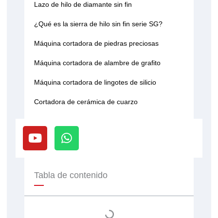
Lazo de hilo de diamante sin fin
¿Qué es la sierra de hilo sin fin serie SG?
Máquina cortadora de piedras preciosas
Máquina cortadora de alambre de grafito
Máquina cortadora de lingotes de silicio
Cortadora de cerámica de cuarzo
Y
W
o
h
u
a
t
t
u
s
Tabla de contenido
b
a
e
p
p