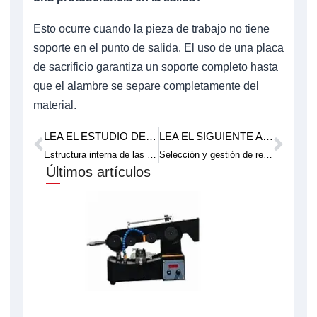
Esto ocurre cuando la pieza de trabajo no tiene
soporte en el punto de salida. El uso de una placa
de sacrificio garantiza un soporte completo hasta
que el alambre se separe completamente del
material.
LEA EL ESTUDIO DE CASO ANTERIOR.
LEA EL SIGUIENTE ARTÍCULO TÉCNICO.
Anterior
Pró
Estructura interna de las sierras de hilo diamantado: sistemas de accionamiento, tensión y rueda guía
Selección y gestión de refrigerantes para corte con sierra de hilo de diamante
Últimos artículos