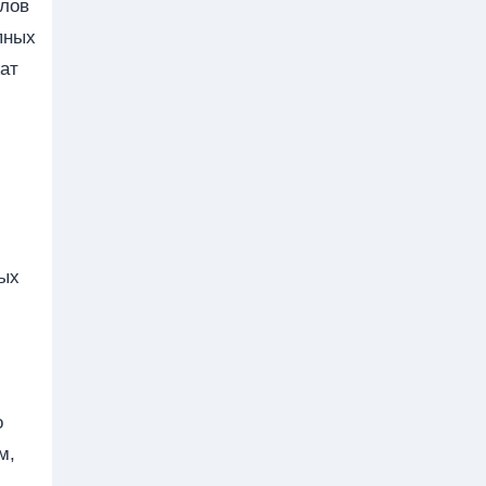
илов
пных
ат
ых
о
м,