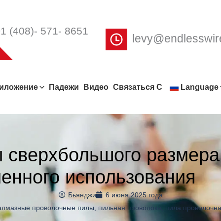
1 (408)- 571- 8651
levy@endlesswi
иложение
Падежи
Видео
Связаться С
Language
 сверхбольшого размера
енного использования
Бьянджи
6 июня 2025 года
алмазные проволочные пилы
,
пильная проволока
,
пила проволочн