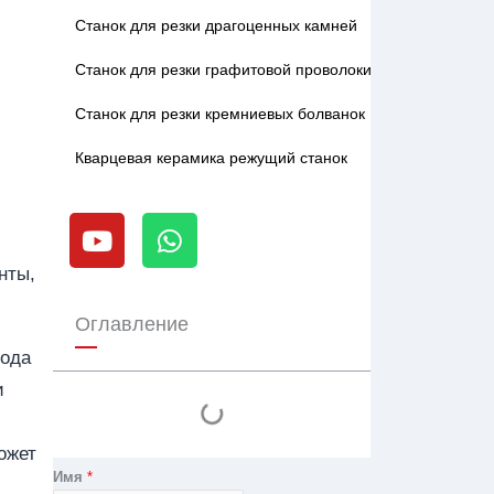
Станок для резки драгоценных камней
Станок для резки графитовой проволоки
Станок для резки кремниевых болванок
Кварцевая керамика режущий станок
Y
W
o
h
u
a
нты,
t
t
u
s
Оглавление
b
a
вода
e
p
и
p
ожет
Имя
*