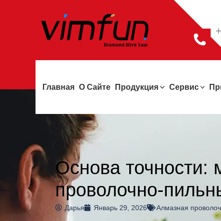
Перейти
к
+
содержимому
Главная
О Сайте
Продукция
Сервис
Пр
Основа точности: 
проволочно-пильны
Дарья
Январь 29, 2026
Алмазная проволоч