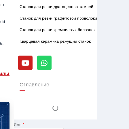
по
Станок для резки драгоценных камней
Станок для резки графитовой проволоки
) и
Станок для резки кремниевых болванок
Кварцевая керамика режущий станок
ь,
Y
W
o
h
u
a
пилы
t
t
u
s
Оглавление
b
a
e
p
p
Имя
*