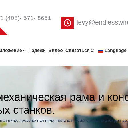
1 (408)- 571- 8651
levy@endlesswi
иложение
Падежи
Видео
Связаться С
Language
механическая рама и кон
х станков.
ная пила
,
проволочная пила
,
пила для резки стекла
,
станок для ре