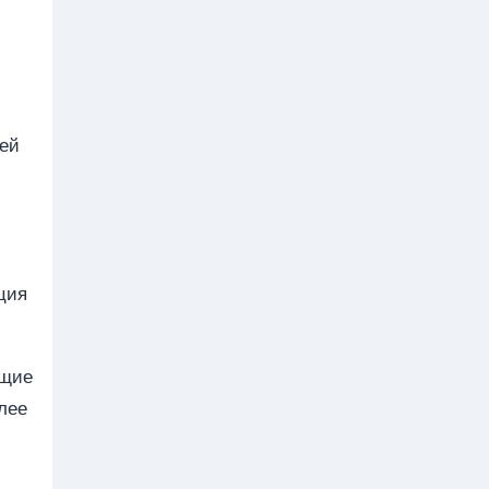
щей
ция
ющие
лее