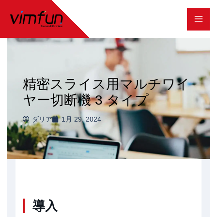
コ
ン
テ
ン
ツ
精密スライス用マルチワイ
へ
ヤー切断機 3 タイプ
ス
ダリア
1月 29, 2024
キ
ッ
プ
導入