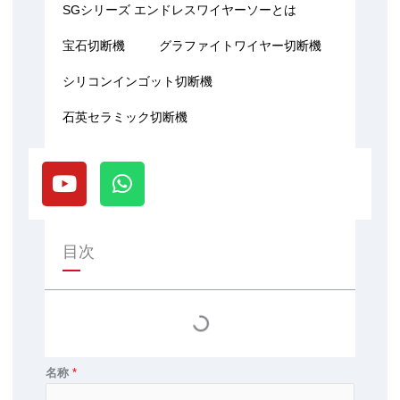
SGシリーズ エンドレスワイヤーソーとは
宝石切断機
グラファイトワイヤー切断機
シリコンインゴット切断機
石英セラミック切断機
Y
W
o
h
u
a
t
t
u
s
目次
b
a
e
p
p
名称
*