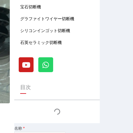
宝石切断機
グラファイトワイヤー切断機
シリコンインゴット切断機
石英セラミック切断機
Y
W
o
h
u
a
t
t
u
s
目次
b
a
e
p
p
名称
*