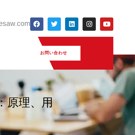
フ
ツ
リ
イ
Y
resaw.com
ェ
イ
ン
ン
o
イ
ッ
ク
ス
u
ス
タ
ト
タ
t
ブ
ー
イ
グ
u
ッ
ン
ラ
b
お問い合わせ
ク
ム
e
：原理、用