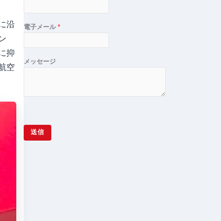
に沿
電子メール
*
ン
に抑
メッセージ
航空
送信