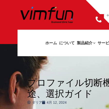
コ
ン
+
テ
ン
ツ
ホーム
について
製品紹介
サー
へ
ス
キ
ッ
プロファイル切断
プ
途、選択ガイド
ダリア
4月 12, 2024