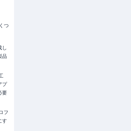
くつ
成し
製品
工
アプ
必要
ロフ
にす