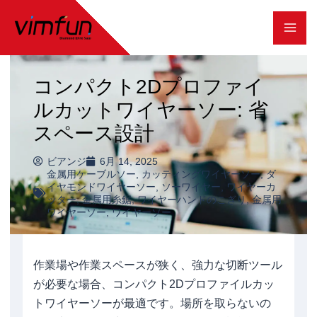
コ
ン
テ
コンパクト2Dプロファイ
ン
ルカットワイヤーソー: 省
ツ
スペース設計
へ
ス
ビアンジ
6月 14, 2025
金属用ケーブルソー
,
カッティングワイヤーソー
,
ダ
キ
イヤモンドワイヤーソー
,
ソーワイヤー
,
ワイヤーカ
ッター
,
金属用糸鋸
,
ワイヤーハンドのこぎり
,
金属用
ッ
ワイヤーソー
,
ワイヤーソー
プ
作業場や作業スペースが狭く、強力な切断ツール
が必要な場合、コンパクト2Dプロファイルカッ
トワイヤーソーが最適です。場所を取らないの