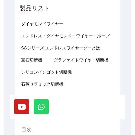
製品リスト
ダイヤモンドワイヤー
エンドレス・ダイヤモンド・ワイヤー・ループ
SGシリーズ エンドレスワイヤーソーとは
宝石切断機
グラファイトワイヤー切断機
シリコンインゴット切断機
石英セラミック切断機
Y
W
o
h
u
a
t
t
u
s
目次