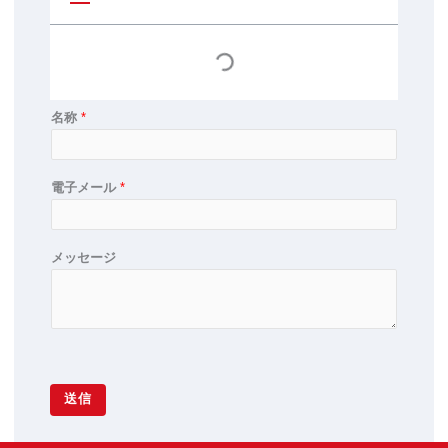
b
a
e
p
p
名称
*
電子メール
*
メッセージ
送信