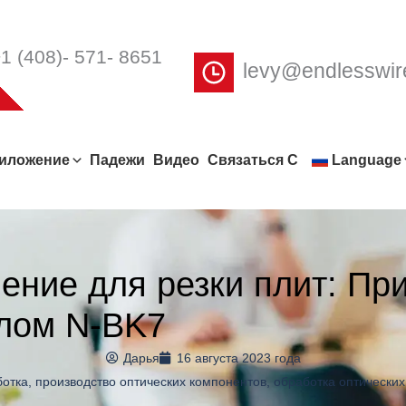
1 (408)- 571- 8651
levy@endlesswi
иложение
Падежи
Видео
Связаться С
Language
ение для резки плит: Пр
алом N-BK7
Дарья
16 августа 2023 года
ботка
,
производство оптических компонентов
,
обработка оптических