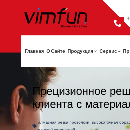
Перейти
к
+
содержимому
Главная
О Сайте
Продукция
Сервис
Пр
Прецизионное реш
клиента с матери
алмазная резка проволоки
,
высокоточная обра
с одной установкой