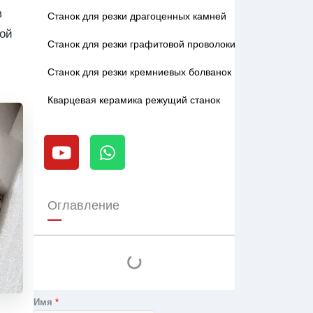
в
Станок для резки драгоценных камней
той
Станок для резки графитовой проволоки
Станок для резки кремниевых болванок
Кварцевая керамика режущий станок
Y
W
o
h
u
a
t
t
u
s
Оглавление
b
a
e
p
p
Имя
*