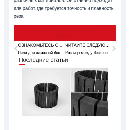
различных материалов. Он отлично подходит
для работ, где требуется точность и плавность
реза.
СВЯЖИТЕСЬ С НАМИ, ЧТОБЫ УЗНАТЬ
БОЛЬШЕ!
ОЗНАКОМЬТЕСЬ С ПРЕДЫДУЩИМ ПРИМЕРОМ ИЗ ПРАКТИКИ.
ЧИТАЙТЕ СЛЕДУЮЩУЮ ТЕХНИЧЕСКУЮ СТАТЬЮ
Пред
Сле
Пила для алмазной бесконечной проволоки: определение и принципы работы
Разница между бесконечной алмазной проволочной пилой и алмазной проволочной пилой
Последние статьи