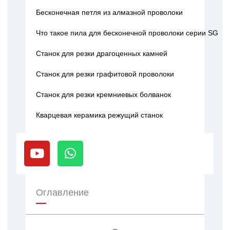
Бесконечная петля из алмазной проволоки
Что такое пила для бесконечной проволоки серии SG
Станок для резки драгоценных камней
Станок для резки графитовой проволоки
Станок для резки кремниевых болванок
Кварцевая керамика режущий станок
Y
W
o
h
u
a
t
t
u
s
Оглавление
b
a
e
p
p