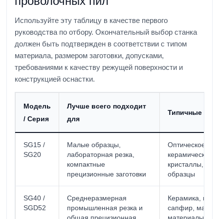
проволочных пил
Используйте эту таблицу в качестве первого
руководства по отбору. Окончательный выбор станка
должен быть подтвержден в соответствии с типом
материала, размером заготовки, допусками,
требованиями к качеству режущей поверхности и
конструкцией оснастки.
Модель
Лучше всего подходит
Типичные мат
/ Серия
для
SG15 /
Малые образцы,
Оптическое сте
SG20
лабораторная резка,
керамические д
компактные
кристаллы, хру
прецизионные заготовки
образцы
SG40 /
Среднеразмерная
Керамика, графи
SGD52
промышленная резка и
сапфир, магни
общая прецизионная
материалы