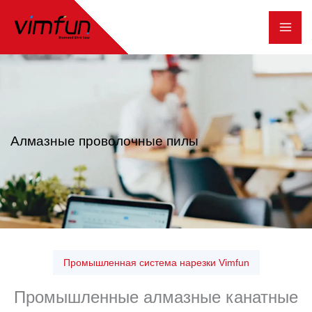
Перейти
к
содержимому
Алмазные проволочные пилы
Промышленная система нарезки Vimfun
Промышленные алмазные канатные