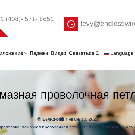
1 (408)- 571- 8651
levy@endlesswi
иложение
Падежи
Видео
Связаться С
Language
азная проволочная петл
Бьянджи
Январь 13, 2026
проволоки
,
алмазная проволочная петлевая пила
,
Петельки из алм