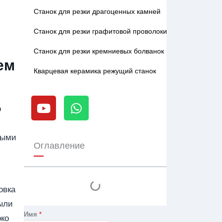
Станок для резки драгоценных камней
Станок для резки графитовой проволоки
Станок для резки кремниевых болванок
ем
Кварцевая керамика режущий станок
Y
W
o
h
о
u
a
t
t
тыми
u
s
Оглавление
b
a
e
p
p
овка
пыли
Имя
*
око