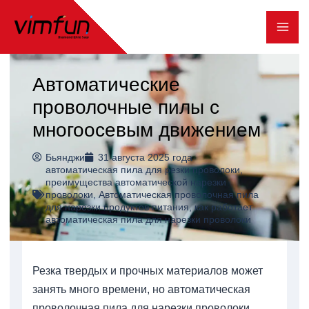
Перейти
к
содержимому
Автоматические
проволочные пилы с
многоосевым движением
Бьянджи
31 августа 2025 года
автоматическая пила для резки проволоки
,
преимущества автоматической нарезки
проволоки
,
Автоматическая проволочная пила
для нарезки продуктов питания
,
как работает
автоматическая пила для нарезки проволоки
Резка твердых и прочных материалов может
занять много времени, но автоматическая
проволочная пила для нарезки проволоки