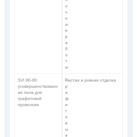
о
ч
н
ы
е
р
а
б
о
т
ы
SVI 80-80
Г
Чистая и ровная отделка
усовершенствованн
р
ая пила для
а
графитовой
ф
проволоки
и
т
о
в
ы
е