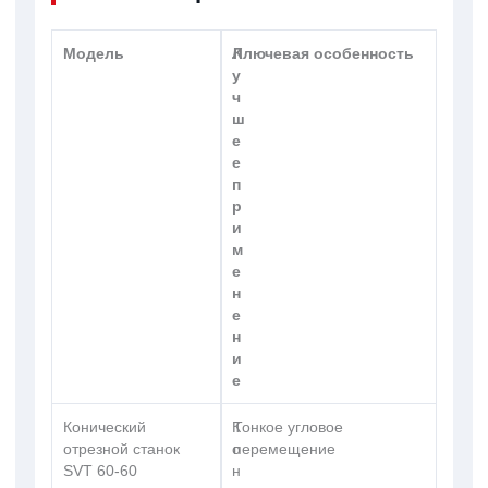
Модель
Л
Ключевая особенность
у
ч
ш
е
е
п
р
и
м
е
н
е
н
и
е
Конический
К
Тонкое угловое
отрезной станок
о
перемещение
SVT 60-60
н