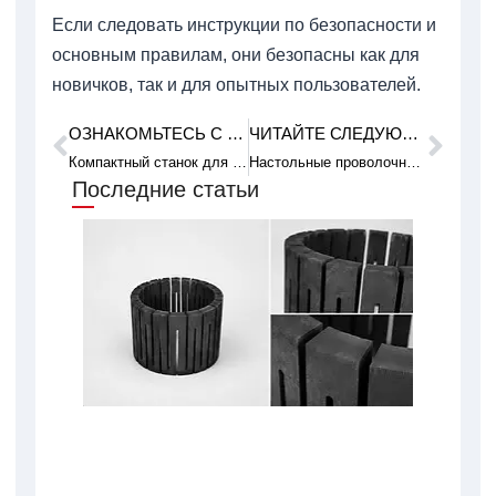
Если следовать инструкции по безопасности и
основным правилам, они безопасны как для
новичков, так и для опытных пользователей.
ОЗНАКОМЬТЕСЬ С ПРЕДЫДУЩИМ ПРИМЕРОМ ИЗ ПРАКТИКИ.
ЧИТАЙТЕ СЛЕДУЮЩУЮ ТЕХНИЧЕСКУЮ СТАТЬЮ
Пред
Сле
Компактный станок для резки алмазной проволоки для гибкости
Настольные проволочные пилы с регулируемым натяжением проволоки
Последние статьи