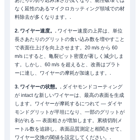
あたりの切り込み深さが浅くなり、脆性破壊では
なく延性のあるマイクロカッティング領域での材
料除去が多くなります。.
2. ワイヤー速度。.
ワイヤー速度の上昇は、単位
長さあたりのグリットの食い込み数を増やすこと
で表面仕上げを向上させます。20 m/s から 60
m/s にすると、亀裂ピット密度が著しく減少しま
す。しかし、60 m/s を超えると、改善はプラト
ーに達し、ワイヤーの摩耗が加速します。.
3. ワイヤーの状態。.
ダイヤモンドコーティング
が intact な新しいワイヤーは、最高の表面を生成
します。ワイヤーが摩耗するにつれて — ダイヤ
モンドグリットが平坦になり、一部のグリットが
剥がれる — 表面粗さが増加します。累積切削メ
ートル数を追跡し、表面品質測定と相関させて、
ワイヤー交換の閾値を設定してください。.