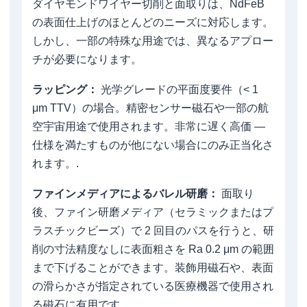
ダイヤモンドワイヤー切削と面取りは、NdFeB
の表面仕上げのほとんどのニーズに対応します。
しかし、一部の特殊な用途では、異なるアプロー
チが必要になります。
ラッピング：
光学グレードの平面度要件（< 1
μm TTV）の場合。精密センサー磁石や一部の航
空宇宙用途で使用されます。非常に遅く高価 —
仕様を満たすものが他にない場合にのみ正当化さ
れます。.
ファインメディアによるバレル研磨：
面取り
後、ファイン研磨メディア（セラミックまたはプ
ラスチックビーズ）で 2 回目のパスを行うと、研
削の寸法精度なしに表面粗さを Ra 0.2 μm の範囲
まで下げることができます。装飾用磁石や、表面
の滑らかさが指定されている医療機器で使用され
る磁石に有用です。.