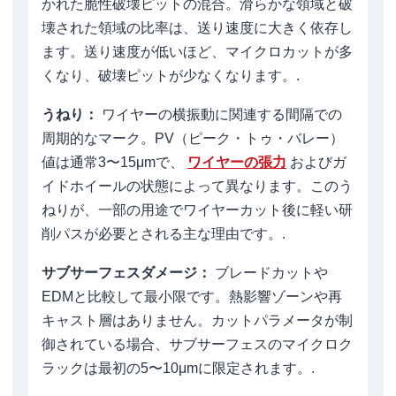
かれた脆性破壊ピットの混合。滑らかな領域と破
壊された領域の比率は、送り速度に大きく依存し
ます。送り速度が低いほど、マイクロカットが多
くなり、破壊ピットが少なくなります。.
うねり：
ワイヤーの横振動に関連する間隔での
周期的なマーク。PV（ピーク・トゥ・バレー）
値は通常3〜15μmで、
ワイヤーの張力
およびガ
イドホイールの状態によって異なります。このう
ねりが、一部の用途でワイヤーカット後に軽い研
削パスが必要とされる主な理由です。.
サブサーフェスダメージ：
ブレードカットや
EDMと比較して最小限です。熱影響ゾーンや再
キャスト層はありません。カットパラメータが制
御されている場合、サブサーフェスのマイクロク
ラックは最初の5〜10μmに限定されます。.