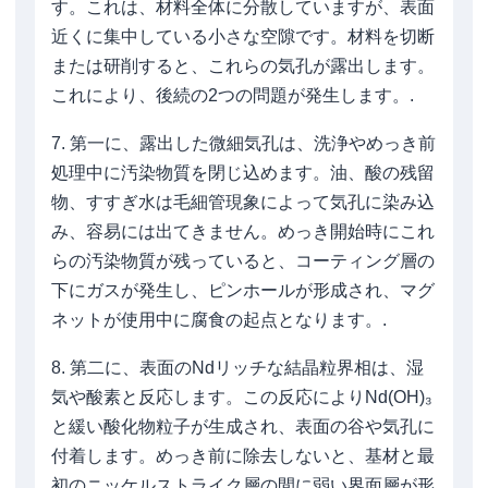
す。これは、材料全体に分散していますが、表面
近くに集中している小さな空隙です。材料を切断
または研削すると、これらの気孔が露出します。
これにより、後続の2つの問題が発生します。.
7. 第一に、露出した微細気孔は、洗浄やめっき前
処理中に汚染物質を閉じ込めます。油、酸の残留
物、すすぎ水は毛細管現象によって気孔に染み込
み、容易には出てきません。めっき開始時にこれ
らの汚染物質が残っていると、コーティング層の
下にガスが発生し、ピンホールが形成され、マグ
ネットが使用中に腐食の起点となります。.
8. 第二に、表面のNdリッチな結晶粒界相は、湿
気や酸素と反応します。この反応によりNd(OH)₃
と緩い酸化物粒子が生成され、表面の谷や気孔に
付着します。めっき前に除去しないと、基材と最
初のニッケルストライク層の間に弱い界面層が形