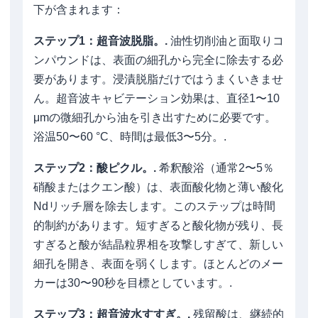
下が含まれます：
ステップ1：超音波脱脂。.
油性切削油と面取りコ
ンパウンドは、表面の細孔から完全に除去する必
要があります。浸漬脱脂だけではうまくいきませ
ん。超音波キャビテーション効果は、直径1〜10
μmの微細孔から油を引き出すために必要です。
浴温50〜60 °C、時間は最低3〜5分。.
ステップ2：酸ピクル。.
希釈酸浴（通常2〜5％
硝酸またはクエン酸）は、表面酸化物と薄い酸化
Ndリッチ層を除去します。このステップは時間
的制約があります。短すぎると酸化物が残り、長
すぎると酸が結晶粒界相を攻撃しすぎて、新しい
細孔を開き、表面を弱くします。ほとんどのメー
カーは30〜90秒を目標としています。.
ステップ3：超音波水すすぎ。.
残留酸は、継続的