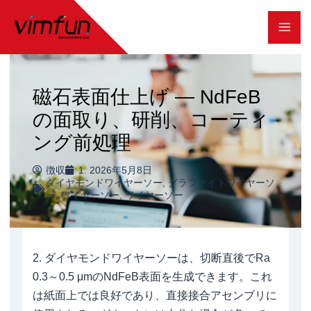
コ
ン
テ
ン
磁石表面仕上げ — NdFeB
ツ
の面取り、研削、コーティ
へ
ング前処理
ス
徴収
1. 2026年5月8日
キ
ダイヤモンドワイヤーソー
,
グラファイトワイヤーソ
ー
,
ワイヤーソー
,
ワイヤーソー
ッ
プ
2. ダイヤモンドワイヤーソーは、切断直後でRa
0.3～0.5 μmのNdFeB表面を生成できます。これ
は紙面上では良好であり、直接接合アセンブリに