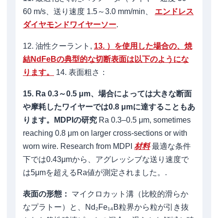
60 m/s、送り速度 1.5～3.0 mm/min、
エンドレス
ダイヤモンドワイヤーソー
.
12. 油性クーラント,
13. ）を使用した場合の、焼
結NdFeBの典型的な切断表面は以下のようにな
ります。
14. 表面粗さ：
15. Ra 0.3～0.5 μm、場合によっては大きな断面
や摩耗したワイヤーでは0.8 μmに達することもあ
ります。MDPIの研究
Ra 0.3–0.5 μm, sometimes
reaching 0.8 μm on larger cross-sections or with
worn wire. Research from MDPI
材料
最適な条件
下では0.43μmから、アグレッシブな送り速度で
は5μmを超えるRa値が測定されました。.
表面の形態：
マイクロカット溝（比較的滑らか
なプラトー）と、Nd₂Fe₁₄B粒界から粒が引き抜