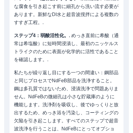
な腐食を引き起こす前に細孔から洗い流す必要が
あります。新鮮なDI水と超音波撹拌による複数の
すすぎ工程。.
ステップ4：弱酸活性化。.
めっき直前に希酸（通
常は希塩酸）に短時間浸漬し、最初のニッケルス
トライクのために表面が化学的に活性であること
を確認します。.
私たちが繰り返し目にする一つの間違い：鋼部品
と同じプロセスでNdFeB部品を洗浄すること。
鋼は多孔質ではないため、浸漬洗浄で問題ありま
せん。NdFeBの微細孔は小さな貯蔵庫のように
機能します。洗浄剤を吸収し、後でゆっくりと放
出するため、めっき浴を汚染し、コーティングの
欠陥を引き起こします。すべてのステップで超音
波洗浄を行うことは、NdFeBにとってオプショ