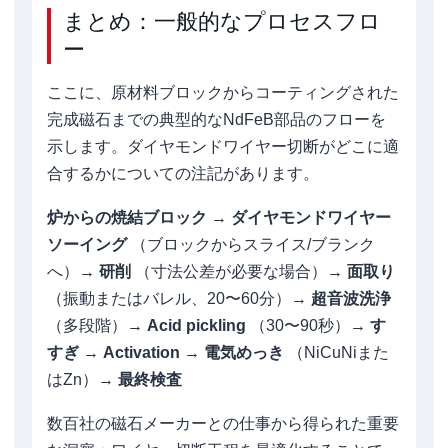
まとめ：一般的なプロセスフロ
ー
ここに、原材料ブロックからコーティングされた
完成磁石までの典型的なNdFeB部品のフローを
示します。ダイヤモンドワイヤー切断がどこに適
合するかについての注記があります。
炉からの焼結ブロック
→
ダイヤモンドワイヤー
ソーイング
（ブロックからスライス/ブランク
へ）→
研削
（寸法公差が必要な場合）→
面取り
（振動またはバレル、20〜60分）→
超音波洗浄
（多段階）→
Acid pickling
（30〜90秒）→
す
すぎ
→
Activation
→
電気めっき
（NiCuNiまた
はZn）→
最終検査
数百社の磁石メーカーとの仕事から得られた重要