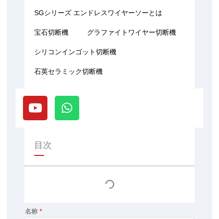
SGシリーズ エンドレスワイヤーソーとは
宝石切断機
グラファイトワイヤー切断機
シリコンインゴット切断機
石英セラミック切断機
Y
W
o
h
u
a
t
t
u
s
目次
b
a
e
p
p
名称
*