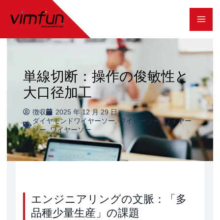
コ
ン
テ
ン
単線切断：操作の俊敏性と
ツ
大口径加工
へ
ス
徴収
2025 年 12 月 29 日
ダイヤモンドワイヤーソー
,
ワイヤーソー
,
ワイヤー
キ
ソー
,
ワイヤーソー
ッ
プ
エンジニアリングの文脈：「多
品種少量生産」の課題