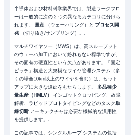
半導体および材料科学業界では、製造ワークフロ
ーは一般的に次の 2 つの異なるカテゴリに分けら
れます。
量産
（ウェーハリング）と
プロセス開
発
（切り抜き/サンプリング）。.
マルチワイヤソー（MWS）は、高スループット
のウェーハ加工において紛れもない標準ですが、
その固有の硬直性という欠点があります。「固定
ピッチ」構造と大規模なワイヤ管理システム（多
くの場合10km以上のワイヤを含む）は、セット
アップに大きな遅延をもたらします。
多品種少
量生産（HMLV）
インゴットクロッピング、故障
解析、ラピッドプロトタイピングなどのタスク
単
線切断
アーキテクチャは必要な機械的な汎用性
を提供します。.
この記事では、シングルループ システムの包括