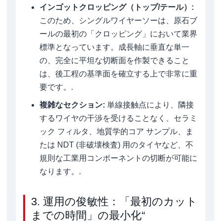
インゴットクロッピング（トップ/テール）:
このため、シングルワイヤーソーは、原石ブ
ールの最初の「クロッピング」において業界
標準となっています。成長軸に垂直な単一
の、完全に平坦な切断面を作製できること
は、後工程の基準面を確立する上で非常に重
要です。.
複雑なセクション:
単線接触点により、隣接
するワイヤの干渉を受けることなく、セラミ
ック フィルタ、地質学的コア サンプル、ま
たは NDT (非破壊検査) 用のタイヤなど、不
規則な工業用コンポーネントの切断が可能に
なります。.
3. 運用の俊敏性：「最初のカット
までの時間」の最小化“