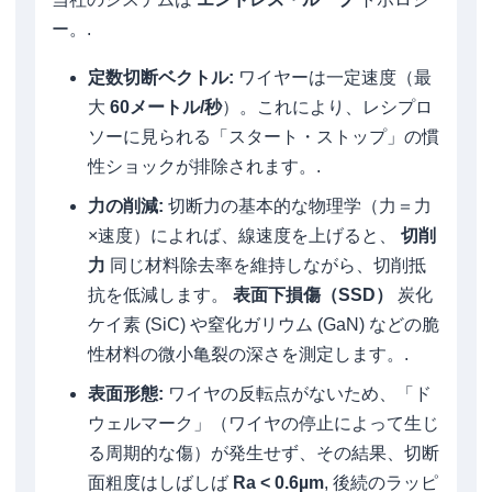
ー。.
定数切断ベクトル:
ワイヤーは一定速度（最
大
60メートル/秒
）。これにより、レシプロ
ソーに見られる「スタート・ストップ」の慣
性ショックが排除されます。.
力の削減:
切断力の基本的な物理学（力＝力
×速度）によれば、線速度を上げると、
切削
力
同じ材料除去率を維持しながら、切削抵
抗を低減します。
表面下損傷（SSD）
炭化
ケイ素 (SiC) や窒化ガリウム (GaN) などの脆
性材料の微小亀裂の深さを測定します。.
表面形態:
ワイヤの反転点がないため、「ド
ウェルマーク」（ワイヤの停止によって生じ
る周期的な傷）が発生せず、その結果、切断
面粗度はしばしば
Ra < 0.6µm
, 後続のラッピ