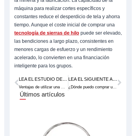
la minería y la fabricación. La capacidad de la
máquina para realizar cortes específicos y
constantes reduce el desperdicio de tela y ahorra
tiempo. Aunque el coste inicial de comprar una
tecnología de sierras de hilo
puede ser elevado,
las bendiciones a largo plazo, consistentes en
menores cargas de esfuerzo y un rendimiento
acelerado, lo convierten en una financiación
inteligente para los grupos.
LEA EL ESTUDIO DE CASO ANTERIOR.
LEA EL SIGUIENTE ARTÍCULO TÉCNICO.
Anterior
Pró
Ventajas de utilizar una máquina CNC de corte de contornos
¿Dónde puedo comprar una herramienta de corte de alambre de alta calidad?
Últimos artículos