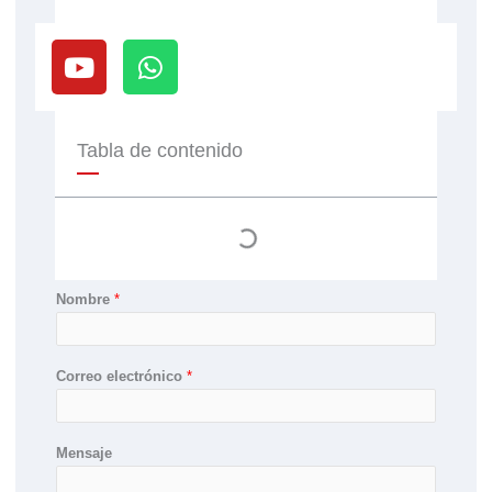
Y
W
o
h
u
a
t
t
u
s
Tabla de contenido
b
a
e
p
p
Nombre
*
Correo electrónico
*
Mensaje