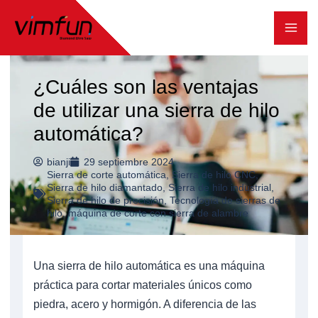
Ir
al
contenido
¿Cuáles son las ventajas
de utilizar una sierra de hilo
automática?
bianji
29 septiembre 2024
Sierra de corte automática
,
Sierra de hilo CNC
,
Sierra de hilo diamantado
,
Sierra de hilo industrial
,
Sierra de hilo de precisión
,
Tecnología de sierras de
hilo
,
máquina de corte con sierra de alambre
Una sierra de hilo automática es una máquina
práctica para cortar materiales únicos como
piedra, acero y hormigón. A diferencia de las