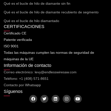
Qué es el bucle de hilo de diamante sin fin
Qué es el bucle de hilo de diamante recubierto de segmento
Qué es el bucle de hilo diamantado
CERTIFICACIONES
Certificado CE
Patente verificada
ISO 9001
Todas las máquinas cumplen las normas de seguridad de
máquinas de la UE
Información de contacto
Correo electrónico: levy@endlesswiresaw.com
Teléfono: +1 (408) 571-8651
Contacto por Whatsapp
Síguenos
F
T
L
I
Y
a
w
i
n
o
c
i
n
s
u
e
t
k
t
t