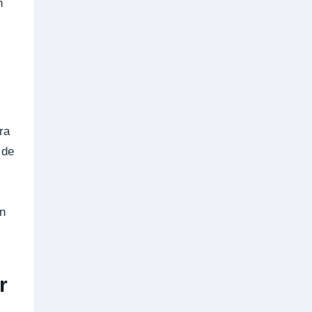
n
ra
 de
án
r