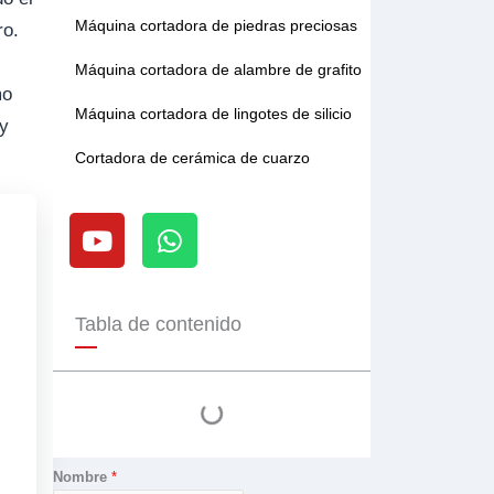
Máquina cortadora de piedras preciosas
ro.
Máquina cortadora de alambre de grafito
mo
Máquina cortadora de lingotes de silicio
 y
Cortadora de cerámica de cuarzo
Y
W
o
h
u
a
t
t
u
s
Tabla de contenido
b
a
e
p
p
Nombre
*