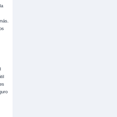
la
 más.
ros
l
til
 es
guro