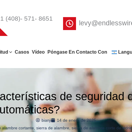
1 (408)- 571- 8651
levy@endlesswi
itud
Casos
Vídeo
Póngase En Contacto Con
Lang
acterísticas de seguridad 
automáticas?
bianji
14 de enero de 2025
e alambre cortante
,
sierra de alambre
,
sierra de alambre corte de vidri