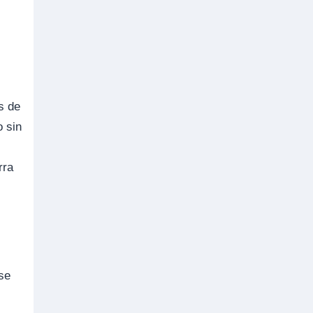
s de
o sin
rra
se