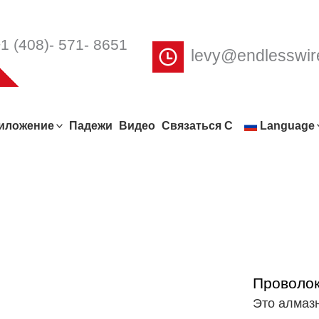
1 (408)- 571- 8651
levy@endlesswi
иложение
Падежи
Видео
Связаться С
Language
Проволок
Это алмаз