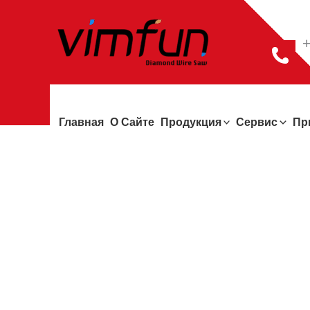
Перейти
к
+
содержимому
Главная
О Сайте
Продукция
Сервис
Пр