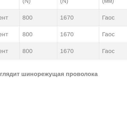
(N)
(N)
(мм)
ент
800
1670
Гаос
ент
800
1670
Гаос
ент
800
1670
Гаос
глядит шинорежущая проволока