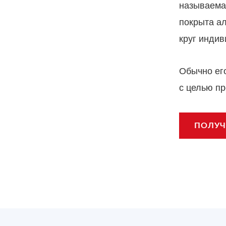
называема
покрыта а
круг инди
Обычно ег
с целью пр
ПОЛУЧ