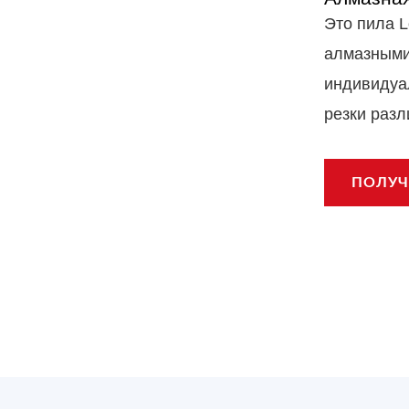
Это пила L
алмазными 
индивидуа
резки раз
ПОЛУЧ