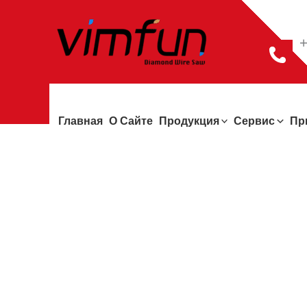
Перейти
к
+
содержимому
Главная
О Сайте
Продукция
Сервис
Пр