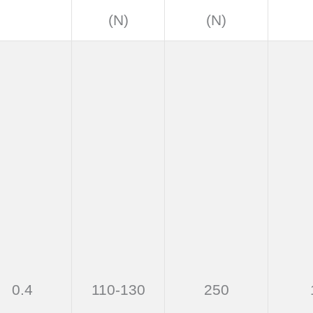
(N)
(N)
0.4
110-130
250