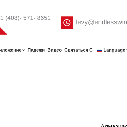
1 (408)- 571- 8651
levy@endlesswi
иложение
Падежи
Видео
Связаться С
Language
Алмазная