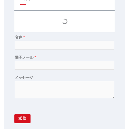
b
a
e
p
p
名称
*
電子メール
*
メッセージ
送信