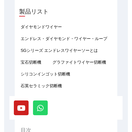
製品リスト
ダイヤモンドワイヤー
エンドレス・ダイヤモンド・ワイヤー・ループ
SGシリーズ エンドレスワイヤーソーとは
宝石切断機
グラファイトワイヤー切断機
シリコンインゴット切断機
石英セラミック切断機
Y
W
o
h
u
a
t
t
u
s
目次