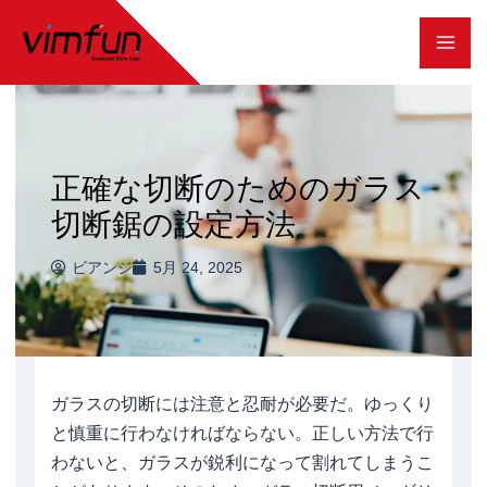
コ
ン
テ
ン
ツ
正確な切断のためのガラス
へ
切断鋸の設定方法
ス
ビアンジ
5月 24, 2025
キ
ッ
プ
ガラスの切断には注意と忍耐が必要だ。ゆっくり
と慎重に行わなければならない。正しい方法で行
わないと、ガラスが鋭利になって割れてしまうこ