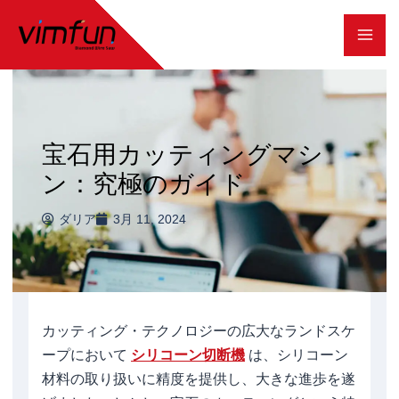
コ
ン
テ
ン
ツ
宝石用カッティングマシ
へ
ン：究極のガイド
ス
ダリア
3月 11, 2024
キ
ッ
プ
カッティング・テクノロジーの広大なランドスケ
ープにおいて
シリコーン切断機
は、シリコーン
材料の取り扱いに精度を提供し、大きな進歩を遂