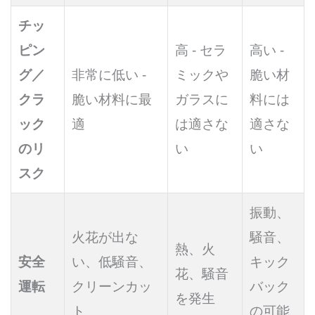
チッ
ピン
高 - セラ
高い -
グ／
非常に低い -
ミックや
脆い材
クラ
脆い材料に最
ガラスに
料には
ック
適
は適さな
適さな
のリ
い
い
スク
振動、
火花が出な
騒音、
熱、火
安全
い、低騒音、
キック
花、騒音
運転
クリーンカッ
バック
を発生
ト
の可能