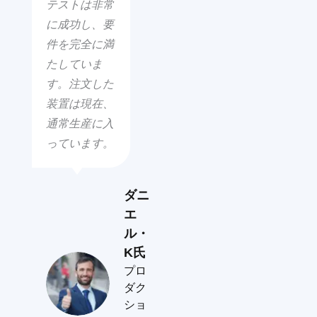
テストは非常
に成功し、要
件を完全に満
たしていま
す。注文した
装置は現在、
通常生産に入
っています。
ダニ
エ
ル・
K氏
プロ
ダク
ショ