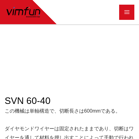
コ
ン
テ
ン
ツ
へ
ス
キ
ッ
SVN 60-40
プ
この機械は単軸構造で、切断長さは600mmである。
ダイヤモンドワイヤーは固定されたままであり、切断はワ
イヤーを通して材料を押し出すことによって手動で行われ