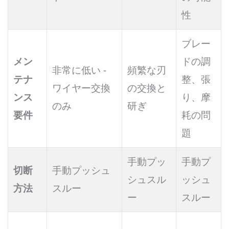
性
ブレー
メン
ドの調
非常に低い -
頻繁な刃
テナ
整、張
ワイヤー交換
の交換と
ンス
り、摩
のみ
研ぎ
要件
耗の問
題
手動プッ
手動プ
切断
手動プッシュ
シュスル
ッシュ
方法
スルー
ー
スルー