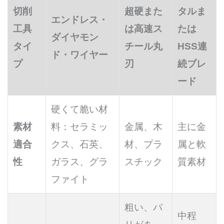
切削
超硬また
タルま
エンドレス・
工具
は高速ス
たは
ダイヤモン
タイ
チール丸
HSS連
ド・ワイヤー
プ
刃
続ブレ
ード
硬くて脆い材
素材
料：セラミッ
金属、木
主に金
適合
クス、石英、
材、プラ
属と軟
性
ガラス、グラ
スチック
質素材
ファイト
粗い、バ
中程