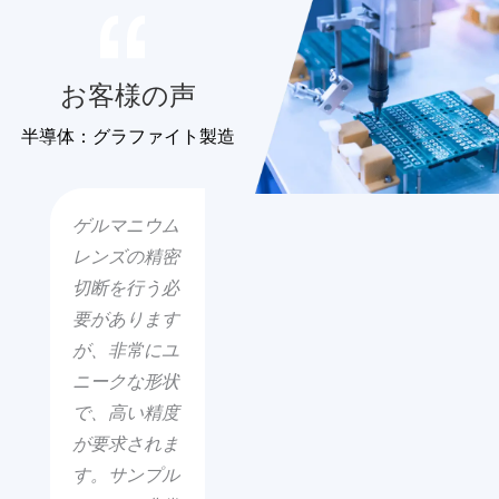
お客様の声
半導体：グラファイト製造
ゲルマニウム
レンズの精密
切断を行う必
要があります
が、非常にユ
ニークな形状
で、高い精度
が要求されま
す。サンプル