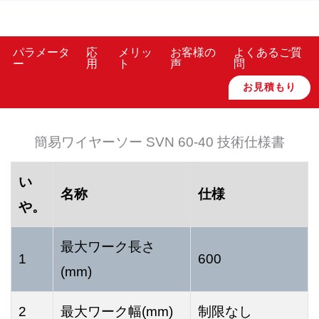
パラメータ
応
メリッ
お客様の
よくあるご質
ー
用
ト
声
問
お見積もり
簡易ワイヤーソー SVN 60-40 技術仕様書
い
名称
仕様
や。
最大ワーク長さ
1
600
(mm)
2
最大ワーク幅(mm)
制限なし