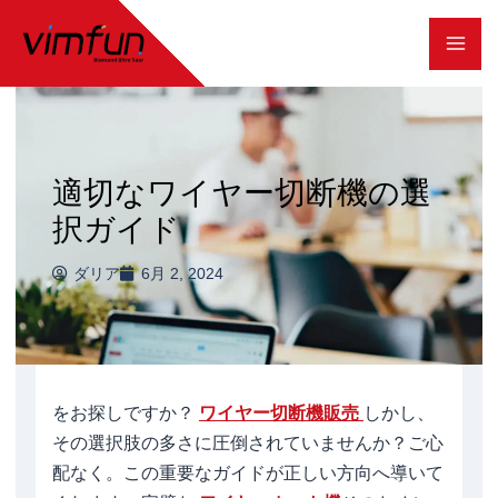
コ
ン
テ
ン
ツ
適切なワイヤー切断機の選
へ
択ガイド
ス
ダリア
6月 2, 2024
キ
ッ
プ
をお探しですか？
ワイヤー切断機販売
しかし、
その選択肢の多さに圧倒されていませんか？ご心
配なく。この重要なガイドが正しい方向へ導いて